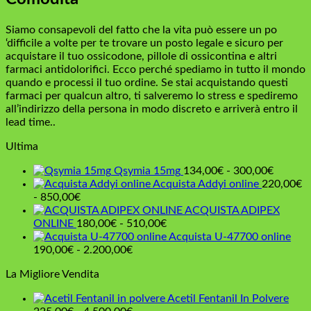
Siamo consapevoli del fatto che la vita può essere un po
‘difficile a volte per te trovare un posto legale e sicuro per
acquistare il tuo ossicodone, pillole di ossicontina e altri
farmaci antidolorifici. Ecco perché spediamo in tutto il mondo
quando e processi il tuo ordine. Se stai acquistando questi
farmaci per qualcun altro, ti salveremo lo stress e spediremo
all’indirizzo della persona in modo discreto e arriverà entro il
lead time..
Ultima
Fascia
Qsymia 15mg
134,00
€
-
300,00
€
di
Acquista Addyi online
220,00
€
Fascia
prezzo:
-
850,00
€
di
da
ACQUISTA ADIPEX
prezzo:
Fascia
134,00
ONLINE
180,00
€
-
510,00
€
da
di
a
Acquista U-47700 online
220,00€
Fascia
prezzo:
300,00
190,00
€
-
2.200,00
€
a
di
da
La Migliore Vendita
850,00€
prezzo:
180,00€
da
a
Acetil Fentanil In Polvere
190,00€
510,00€