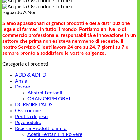
a
prezzo:
2.200,00€
da
Riguardo A Noi
165,00€
a
Siamo appassionati di grandi prodotti e della distribuzione
1.800,00€
legale di farmaci in tutto il mondo. Portiamo un livello di
commercio
professionale
, responsabilità e innovazione in un
settore che prima non esisteva nemmeno di recente. Il
nostro Servizio Clienti lavora 24 ore su 24, 7 giorni su 7 e
sempre pronto a soddisfare le vostre
esigenze
.
Categorie di prodotti
ADD & ADHD
Ansia
Dolore
Abstral Fentanil
ORAMORPH ORAL
DORMIRE L'AIDS
Ossicodone
Perdita di peso
Psychedelic
Ricerca Prodotti chimici
Acetil Fentanil In Polvere