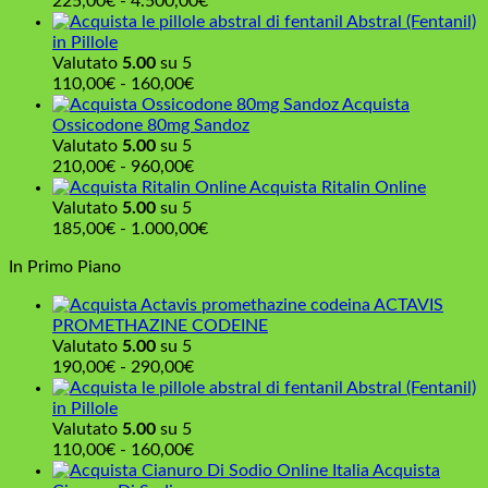
Fascia
225,00
€
-
4.500,00
€
a
di
Abstral (Fentanil)
2.200,00€
prezzo:
in Pillole
da
Valutato
5.00
su 5
Fascia
225,00€
110,00
€
-
160,00
€
di
a
Acquista
prezzo:
4.500,00€
Ossicodone 80mg Sandoz
da
Valutato
5.00
su 5
110,00€
Fascia
210,00
€
-
960,00
€
a
di
Acquista Ritalin Online
160,00€
prezzo:
Valutato
5.00
su 5
da
Fascia
185,00
€
-
1.000,00
€
210,00€
di
In Primo Piano
a
prezzo:
960,00€
da
ACTAVIS
185,00€
PROMETHAZINE CODEINE
a
Valutato
5.00
su 5
1.000,00€
Fascia
190,00
€
-
290,00
€
di
Abstral (Fentanil)
prezzo:
in Pillole
da
Valutato
5.00
su 5
190,00€
Fascia
110,00
€
-
160,00
€
a
di
Acquista