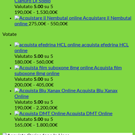
290,00€
prezzo:
Cianuro Di Sodio
da
Valutato
5.00
su 5
110,00€
Fascia
190,00
€
-
1.530,00
€
a
di
Acquistare il Nembutal
160,00€
prezzo:
Fascia
online
275,00
€
-
550,00
€
da
di
Votate
190,00€
prezzo:
a
da
acquista efedrina HCL
1.530,00€
275,00€
online
a
Valutato
5.00
su 5
550,00€
Fascia
180,00
€
-
560,00
€
di
Acquista film
prezzo:
suboxone 8mg online
da
Valutato
5.00
su 5
180,00€
Fascia
200,00
€
-
405,00
€
a
di
Acquista Blu Xanax
560,00€
prezzo:
Online
da
Valutato
5.00
su 5
200,00€
Fascia
190,00
€
-
2.200,00
€
a
di
Acquista DMT Online
405,00€
prezzo:
Valutato
5.00
su 5
da
Fascia
165,00
€
-
1.800,00
€
190,00€
di