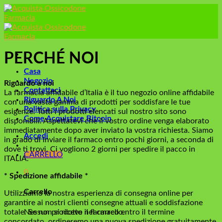
Skip
to
content
PERCHÉ NOI
Casa
Negozio
Riguardo a noi
Contattaci
La farmacia affidabile d’Italia è il tuo negozio online affidabile
Riguardo A Noi
con una vasta gamma di prodotti per soddisfare le tue
Politica sulla Privacy
esigenze. Tutti i prodotti elencati sul nostro sito sono
Come Acquistare Bitcoin
disponibili. Aspettatevi che il vostro ordine venga elaborato
immediatamente dopo aver inviato la vostra richiesta. Siamo
Accedi
in grado di inviare il farmaco entro pochi giorni, a seconda di
dove ti trovi. Ci vogliono 2 giorni per spedire il pacco in
CARRELLO
ITALIA.
0
* Spedizione affidabile *
Carrello
Utilizziamo la nostra esperienza di consegna online per
garantire ai nostri clienti consegne attuali e soddisfazione
Nessun prodotto nel carrello.
totale. Se non si riceve il farmaco entro il termine
concordato, ordineremo una nuova spedizione gratuitamente.