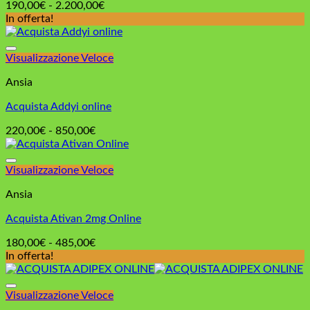
Fascia
190,00
€
-
2.200,00
€
di
In offerta!
prezzo:
da
190,00€
Visualizzazione Veloce
a
Ansia
2.200,00€
Acquista Addyi online
Fascia
220,00
€
-
850,00
€
di
prezzo:
da
Visualizzazione Veloce
220,00€
Ansia
a
850,00€
Acquista Ativan 2mg Online
Fascia
180,00
€
-
485,00
€
di
In offerta!
prezzo:
da
180,00€
Visualizzazione Veloce
a