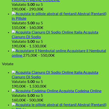
PROMETHAZINE CODEINE
a
Valutato
5.00
su 5
1.000,00€
Fascia
190,00
€
-
290,00
€
di
Abstral (Fentanil)
prezzo:
in Pillole
da
Valutato
5.00
su 5
190,00€
Fascia
110,00
€
-
160,00
€
a
di
Acquista
290,00€
prezzo:
Cianuro Di Sodio
da
Valutato
5.00
su 5
110,00€
Fascia
190,00
€
-
1.530,00
€
a
di
Acquistare il Nembutal
160,00€
prezzo:
Fascia
online
275,00
€
-
550,00
€
da
di
Votate
190,00€
prezzo:
a
da
Acquista
1.530,00€
275,00€
Cianuro Di Sodio
a
Valutato
5.00
su 5
550,00€
Fascia
190,00
€
-
1.530,00
€
di
Acquista Codeina Online
prezzo:
Valutato
5.00
su 5
Fascia
da
160,00
€
-
500,00
€
di
190,00€
Abstral (Fentanil)