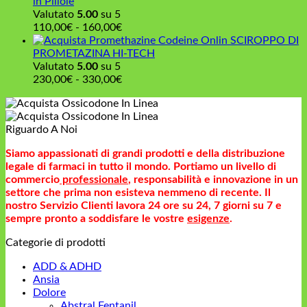
prezzo:
a
in Pillole
da
1.530,00€
Valutato
5.00
su 5
160,00€
Fascia
110,00
€
-
160,00
€
a
di
SCIROPPO DI
500,00€
prezzo:
PROMETAZINA HI-TECH
da
Valutato
5.00
su 5
110,00€
Fascia
230,00
€
-
330,00
€
a
di
160,00€
prezzo:
da
Riguardo A Noi
230,00€
a
Siamo appassionati di grandi prodotti e della distribuzione
330,00€
legale di farmaci in tutto il mondo. Portiamo un livello di
commercio
professionale
, responsabilità e innovazione in un
settore che prima non esisteva nemmeno di recente. Il
nostro Servizio Clienti lavora 24 ore su 24, 7 giorni su 7 e
sempre pronto a soddisfare le vostre
esigenze
.
Categorie di prodotti
ADD & ADHD
Ansia
Dolore
Abstral Fentanil