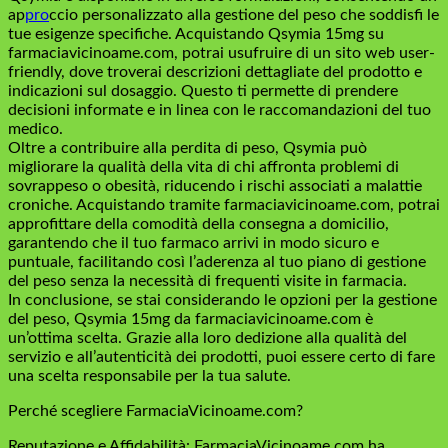
ap
pro
ccio personalizzato alla gestione del peso che soddisfi le
tue esigenze specifiche. Acquistando Qsymia 15mg su
farmaciavicinoame.com, potrai usufruire di un sito web user-
friendly, dove troverai descrizioni dettagliate del prodotto e
indicazioni sul dosaggio. Questo ti permette di prendere
decisioni informate e in linea con le raccomandazioni del tuo
medico.
Oltre a contribuire alla perdita di peso, Qsymia può
migliorare la qualità della vita di chi affronta problemi di
sovrappeso o obesità, riducendo i rischi associati a malattie
croniche. Acquistando tramite farmaciavicinoame.com, potrai
approfittare della comodità della consegna a domicilio,
garantendo che il tuo farmaco arrivi in ​​modo sicuro e
puntuale, facilitando così l’aderenza al tuo piano di gestione
del peso senza la necessità di frequenti visite in farmacia.
In conclusione, se stai considerando le opzioni per la gestione
del peso, Qsymia 15mg da farmaciavicinoame.com è
un’ottima scelta. Grazie alla loro dedizione alla qualità del
servizio e all’autenticità dei prodotti, puoi essere certo di fare
una scelta responsabile per la tua salute.
Perché scegliere FarmaciaVicinoame.com?
Reputazione e Affidabilità: FarmaciaVicinoame.com ha