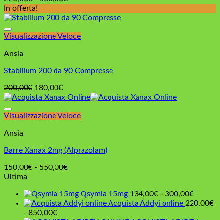
di
In offerta!
prezzo:
da
220,00€
Visualizzazione Veloce
a
Ansia
560,00€
Stabilium 200 da 90 Compresse
Il
Il
200,00
€
180,00
€
prezzo
prezzo
originale
attuale
era:
è:
Visualizzazione Veloce
200,00€.
180,00€.
Ansia
Barre Xanax 2mg (Alprazolam)
Fascia
150,00
€
-
550,00
€
di
Ultima
prezzo:
Fascia
Qsymia 15mg
134,00
€
-
300,00
€
da
di
Acquista Addyi online
220,00
€
150,00€
Fascia
prezzo:
-
850,00
€
a