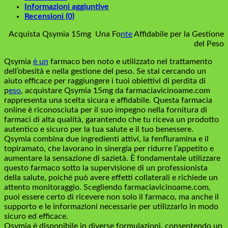
Informazioni aggiuntive
Recensioni (0)
Acquista Qsymia 15mg Una Fo
nte
Affidabile per la Gestione
del Peso
Qsymia
è un
farmaco ben noto e utilizzato nel trattamento
dell’obesità e nella gestione del peso. Se stai cercando un
aiuto efficace per raggiungere i tuoi obiettivi di perdita di
p
eso
, acquistare Qsymia 15mg da farmaciavicinoame.com
rappresenta una scelta sicura e affidabile. Questa farmacia
online è riconosciuta per il suo impegno nella fornitura di
farmaci di alta qualità, garantendo che tu riceva un prodotto
autentico e sicuro per la tua salute e il tuo benessere.
Qsymia combina due ingredienti attivi, la fenfluramina e il
topiramato, che lavorano in sinergia per ridurre l’appetito e
aumentare la sensazione di sazietà. È fondamentale utilizzare
questo farmaco sotto la supervisione di un professionista
della salute, poiché può avere effetti collaterali e richiede un
attento monitoraggio. Scegliendo farmaciavicinoame.com,
puoi essere certo di ricevere non solo il farmaco, ma anche il
supporto e le informazioni necessarie per utilizzarlo in modo
sicuro ed efficace.
Qsymia è disponibile in diverse formulazioni, consentendo un