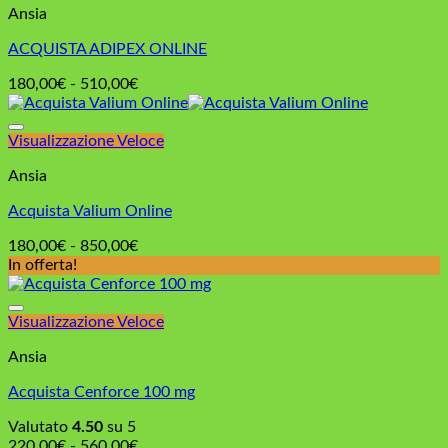
Ansia
485,00€
ACQUISTA ADIPEX ONLINE
Fascia
180,00
€
-
510,00
€
di
prezzo:
da
Visualizzazione Veloce
180,00€
Ansia
a
510,00€
Acquista Valium Online
Fascia
180,00
€
-
850,00
€
di
In offerta!
prezzo:
da
180,00€
Visualizzazione Veloce
a
Ansia
850,00€
Acquista Cenforce 100 mg
Valutato
4.50
su 5
Fascia
220,00
€
-
560,00
€