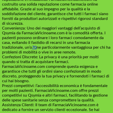
costruito una solida reputazione come farmacia online
affidabile. Grazie al suo impegno per la qualità e la
soddisfazione del cliente, garantisce che tutti i farmaci siano
forniti da produttori autorizzati e rispettivi rigorosi standard
di sicurezza.
Convenienza: Uno dei maggiori vantaggi dell’acquisto di
Qsymia da FarmaciaVicinoame.com è la comodità offerta. I
pazienti possono ordinare i loro farmaci comodamente da
casa, evitando il fastidio di recarsi in una farmacia
tradizionale, un’o
70
ne particolarmente vantaggiosa per chi ha
problemi di mobilità o vive in aree remote.
Confezioni Discrete: La privacy è una priorità per molti
quando si tratta di acquistare farmaci.
FarmaciaVicinoame.com comprende questa esigenza e
garantisce che tutti gli ordini siano confezionati in modo
discreto, proteggendo la tua privacy e fornendoti i farmaci di
cui hai bisogno.
Prezzi competitivi: l’accessibilità economica è fondamentale
per molti pazienti. FarmaciaVicinoame.com offre prezzi
competitivi su Qsymia e altri farmaci, facilitando la gestione
delle spese sanitarie senza compromettere la qualità.
Assistenza Clienti: Il team di FarmaciaVicinoame.com è
dedicato a fornire un servizio clienti eccezionale. Se hai