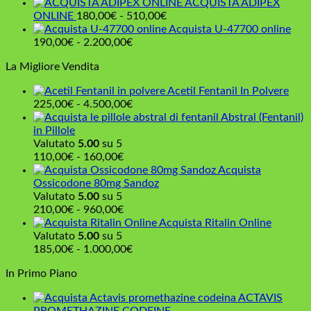
di
da
ACQUISTA ADIPEX
550,00€
prezzo:
Fascia
134,00
ONLINE
180,00
€
-
510,00
€
da
di
a
Acquista U-47700 online
220,00€
Fascia
prezzo:
300,00
190,00
€
-
2.200,00
€
a
di
da
La Migliore Vendita
850,00€
prezzo:
180,00€
da
a
Acetil Fentanil In Polvere
190,00€
510,00€
Fascia
225,00
€
-
4.500,00
€
a
di
Abstral (Fentanil)
2.200,00€
prezzo:
in Pillole
da
Valutato
5.00
su 5
Fascia
225,00€
110,00
€
-
160,00
€
di
a
Acquista
prezzo:
4.500,00€
Ossicodone 80mg Sandoz
da
Valutato
5.00
su 5
110,00€
Fascia
210,00
€
-
960,00
€
a
di
Acquista Ritalin Online
160,00€
prezzo:
Valutato
5.00
su 5
da
Fascia
185,00
€
-
1.000,00
€
210,00€
di
In Primo Piano
a
prezzo:
960,00€
da
ACTAVIS
185,00€