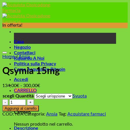
Skip
to
content
In offerta!
Casa
Negozio
Contattaci
Home
/
Ansia
Riguardo A Noi
Politica sulla Privacy
Qsymia 15mg
Come Acquistare Bitcoin
Accedi
Fascia
134,00
€
-
300,00
€
CARRELLO
di
scegli Quantità
Svuota
prezzo:
0
Quantità
da
134,00€
Aggiungi al carrello
Carrello
a
COD:
N/A
Categoria:
Ansia
Tag:
Acquistare farmaci
300,00€
Nessun prodotto nel carrello.
Descrizione