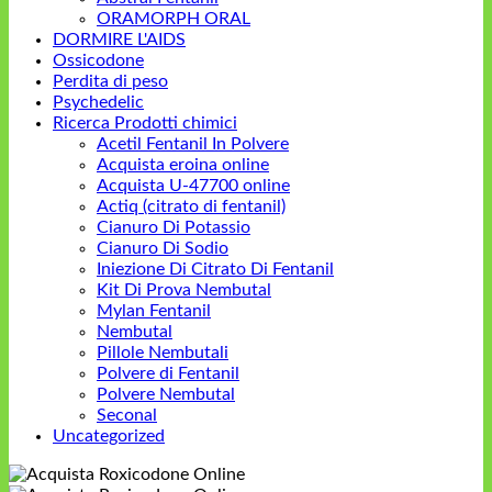
ORAMORPH ORAL
DORMIRE L'AIDS
Ossicodone
Perdita di peso
Psychedelic
Ricerca Prodotti chimici
Acetil Fentanil In Polvere
Acquista eroina online
Acquista U-47700 online
Actiq (citrato di fentanil)
Cianuro Di Potassio
Cianuro Di Sodio
Iniezione Di Citrato Di Fentanil
Kit Di Prova Nembutal
Mylan Fentanil
Nembutal
Pillole Nembutali
Polvere di Fentanil
Polvere Nembutal
Seconal
Uncategorized