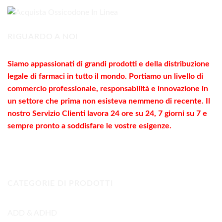
290,00€
RIGUARDO A NOI
Siamo appassionati di grandi prodotti e della distribuzione
legale di farmaci in tutto il mondo. Portiamo un livello di
commercio
professionale
, responsabilità e innovazione in
un settore che prima non esisteva nemmeno di recente. Il
nostro Servizio Clienti lavora 24 ore su 24, 7 giorni su 7 e
sempre pronto a soddisfare le vostre
esigenze
.
CATEGORIE DI PRODOTTI
ADD & ADHD