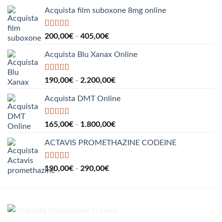
550,00€
Acquista film suboxone 8mg online
Valutato
5.00
Fascia
200,00
€
-
405,00
€
su 5
di
Acquista Blu Xanax Online
prezzo:
da
200,00€
Valutato
5.00
Fascia
190,00
€
-
2.200,00
€
su 5
a
di
405,00€
Acquista DMT Online
prezzo:
da
190,00€
Valutato
5.00
Fascia
165,00
€
-
1.800,00
€
su 5
a
di
2.200,00€
ACTAVIS PROMETHAZINE CODEINE
prezzo:
da
165,00€
Valutato
5.00
Fascia
190,00
€
-
290,00
€
su 5
a
di
1.800,00€
prezzo:
da
190,00€
a