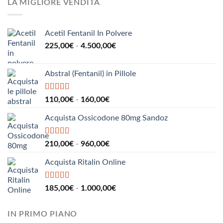
LA MIGLIORE VENDITA
190,00€
a
2.200,00€
Acetil Fentanil In Polvere
Fascia
225,00
€
-
4.500,00
€
di
prezzo:
Abstral (Fentanil) in Pillole
da
225,00€
a
Valutato
5.00
Fascia
110,00
€
-
160,00
€
su 5
4.500,00€
di
Acquista Ossicodone 80mg Sandoz
prezzo:
da
110,00€
Valutato
5.00
Fascia
210,00
€
-
960,00
€
su 5
a
di
160,00€
Acquista Ritalin Online
prezzo:
da
210,00€
Valutato
5.00
Fascia
185,00
€
-
1.000,00
€
su 5
a
di
960,00€
prezzo:
IN PRIMO PIANO
da