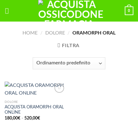
Skip
0
to
content
HOME
/
DOLORE
/
ORAMORPH ORAL
FILTRA
DOLORE
ACQUISTA ORAMORPH ORAL
ONLINE
Fascia
180,00
€
-
520,00
€
di
prezzo:
da
180,00€
a