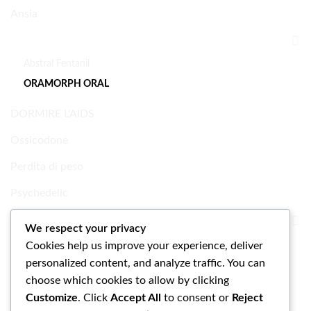
Ansia
Dolore
Abstral Fentanil
ORAMORPH ORAL
DORMIRE L'AIDS
Ossicodone
Perdita di peso
Psychedelic
Ricerca Prodotti chimici
We respect your privacy
Cookies help us improve your experience, deliver
Uncategorized
personalized content, and analyze traffic. You can
choose which cookies to allow by clicking
Customize
. Click
Accept All
to consent or
Reject