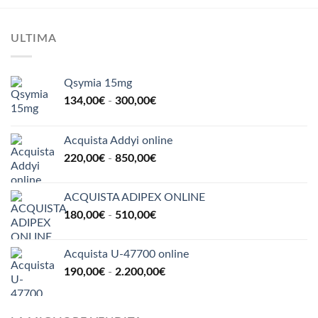
520,00€
ULTIMA
Qsymia 15mg
Fascia
134,00
€
-
300,00
€
di
prezzo:
Acquista Addyi online
da
Fascia
220,00
€
-
850,00
€
134,00€
di
a
prezzo:
300,00€
ACQUISTA ADIPEX ONLINE
da
Fascia
180,00
€
-
510,00
€
220,00€
di
a
prezzo:
850,00€
Acquista U-47700 online
da
Fascia
190,00
€
-
2.200,00
€
180,00€
di
a
prezzo:
510,00€
da