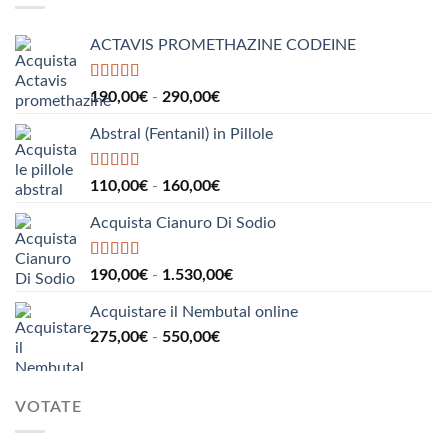
185,00€
a
ACTAVIS PROMETHAZINE CODEINE
1.000,00€
Valutato
5.00
Fascia
190,00
€
-
290,00
€
su 5
di
Abstral (Fentanil) in Pillole
prezzo:
da
190,00€
Valutato
5.00
Fascia
110,00
€
-
160,00
€
su 5
a
di
290,00€
Acquista Cianuro Di Sodio
prezzo:
da
110,00€
Valutato
5.00
Fascia
190,00
€
-
1.530,00
€
su 5
a
di
160,00€
Acquistare il Nembutal online
prezzo:
Fascia
275,00
€
-
550,00
€
da
di
190,00€
prezzo:
a
da
1.530,00€
VOTATE
275,00€
a