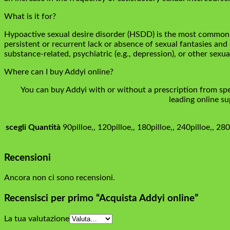
What is it for?
Hypoactive sexual desire disorder (HSDD) is the most commonl
persistent or recurrent lack or absence of sexual fantasies and d
substance-related, psychiatric (e.g., depression), or other sexua
Where can I buy Addyi online?
You can buy Addyi with or without a prescription from speci
leading online su
scegli Quantità
90pilloe,, 120pilloe,, 180pilloe,, 240pilloe,, 280
Recensioni
Ancora non ci sono recensioni.
Recensisci per primo “Acquista Addyi online”
La tua valutazione