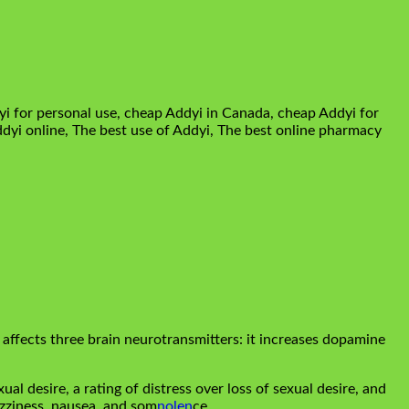
ddyi for personal use, cheap Addyi in Canada, cheap Addyi for
dyi online, The best use of Addyi, The best online pharmacy
affects three brain neurotransmitters: it increases dopamine
 desire, a rating of distress over loss of sexual desire, and
izziness, nausea, and som
nolen
ce.