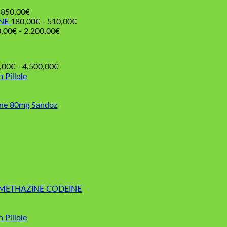
Fascia
850,00
€
di
Fascia
NE
180,00
€
-
510,00
€
prezzo:
Fascia
di
,00
€
-
2.200,00
€
€
da
di
prezzo:
220,00€
prezzo:
da
€
a
da
180,00€
Fascia
,00
€
-
4.500,00
€
850,00€
190,00€
a
di
n Pillole
a
510,00€
prezzo:
2.200,00€
da
225,00€
one 80mg Sandoz
a
4.500,00€
METHAZINE CODEINE
n Pillole