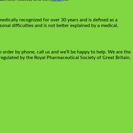
ically recognized for over 30 years and is defined as a
onal difficulties and is not better explained by a medical,
o order by phone, call us and we’ll be happy to help. We are the
regulated by the Royal Pharmaceutical Society of Great Britain.