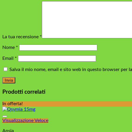
La tua recensione
*
Nome
*
Email
*
Salva il mio nome, email e sito web in questo browser per 
Prodotti correlati
In offerta!
Visualizzazione Veloce
Ansia