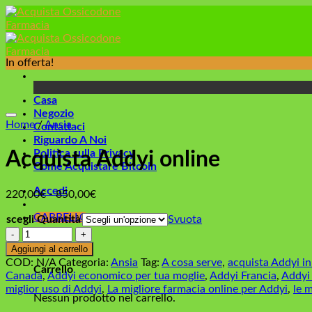
Skip
to
content
In offerta!
Casa
Negozio
Home
/
Ansia
Contattaci
Riguardo A Noi
Politica sulla Privacy
Acquista Addyi online
Come Acquistare Bitcoin
Accedi
Fascia
220,00
€
-
850,00
€
di
CARRELLO
scegli Quantità
Svuota
prezzo:
Quantità
da
0
220,00€
Aggiungi al carrello
a
COD:
N/A
Categoria:
Ansia
Tag:
A cosa serve
,
acquista Addyi in
Carrello
850,00€
Canada
,
Addyi economico per tua moglie
,
Addyi Francia
,
Addyi 
miglior uso di Addyi
,
La migliore farmacia online per Addyi
,
le m
Nessun prodotto nel carrello.