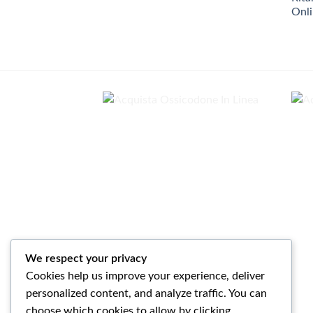
da
190,00€
a
2.200,00€
We respect your privacy
Cookies help us improve your experience, deliver
personalized content, and analyze traffic. You can
choose which cookies to allow by clicking