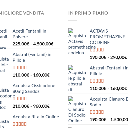
MIGLIORE VENDITA
IN PRIMO PIANO
Acetil Fentanil In
ACTAVIS
Polvere
PROMETHAZINE
CODEINE
Fascia
225,00
€
-
4.500,00
€
di
Abstral (Fentanil) in
prezzo:
Valutato
5.00
190,00
€
-
290,00
€
Pillole
su 5
da
225,00€
Abstral (Fentanil) i
a
Pillole
Valutato
5.00
Fascia
110,00
€
-
160,00
€
su 5
4.500,00€
di
Acquista Ossicodone
prezzo:
Valutato
5.00
110,00
€
-
160,00
€
80mg Sandoz
su 5
da
110,00€
Acquista Cianuro 
a
Sodio
Valutato
5.00
Fascia
210,00
€
-
960,00
€
su 5
160,00€
di
Acquista Ritalin Online
prezzo:
Valutato
5.00
190,00
€
-
1.530,00
su 5
da