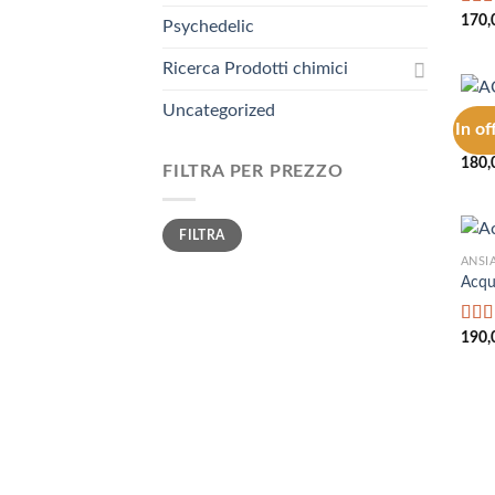
Valu
170,
Psychedelic
4.67
Ricerca Prodotti chimici
Uncategorized
ANSI
In of
ACQ
180,
FILTRA PER PREZZO
Prezzo
Prezzo
FILTRA
Min
Max
ANSI
Acqu
Valu
190,
su 5