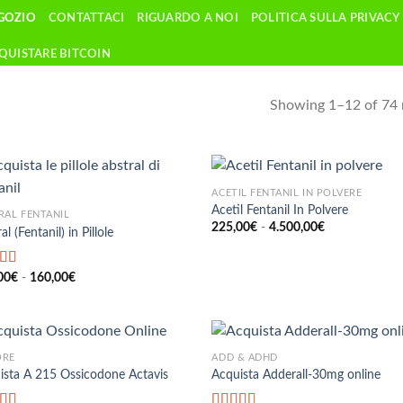
GOZIO
CONTATTACI
RIGUARDO A NOI
POLITICA SULLA PRIVACY
QUISTARE BITCOIN
Showing 1–12 of 74 
ACETIL FENTANIL IN POLVERE
Acetil Fentanil In Polvere
RAL FENTANIL
Fascia
225,00
€
-
4.500,00
€
al (Fentanil) in Pillole
di
prezzo:
da
Fascia
225,00€
tato
00
€
-
5.00
160,00
€
di
a
prezzo:
4.500,00€
da
110,00€
a
160,00€
ORE
ADD & ADHD
ista A 215 Ossicodone Actavis
Acquista Adderall-30mg online