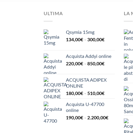
ULTIMA
LA 
Qsymia 15mg
Fascia
134,00
€
-
300,00
€
di
prezzo:
Acquista Addyi online
da
Fascia
220,00
€
-
850,00
€
134,00€
di
a
prezzo:
300,00€
ACQUISTA ADIPEX
da
ONLINE
220,00€
Fascia
180,00
€
-
510,00
€
a
di
850,00€
Acquista U-47700
prezzo:
online
da
Fascia
190,00
€
-
2.200,00
€
180,00€
di
a
prezzo:
510,00€