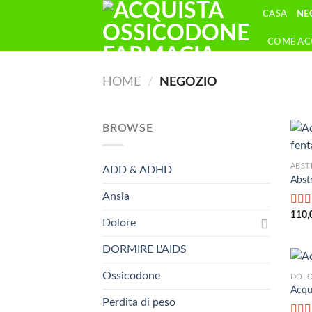
Skip
CASA
NE
to
content
COME AC
HOME
/
NEGOZIO
BROWSE
ABST
ADD & ADHD
Abstr
Ansia
Valu
110,
Dolore
su 5
DORMIRE L'AIDS
Ossicodone
DOL
Acqu
Perdita di peso