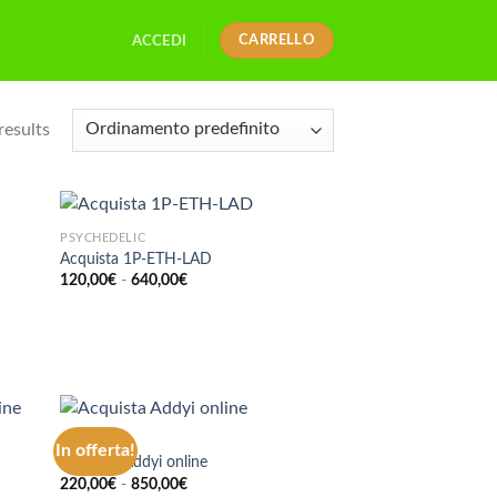
CARRELLO
ACCEDI
results
PSYCHEDELIC
Acquista 1P-ETH-LAD
Fascia
120,00
€
-
640,00
€
di
prezzo:
da
120,00€
a
640,00€
ANSIA
In offerta!
Acquista Addyi online
Fascia
220,00
€
-
850,00
€