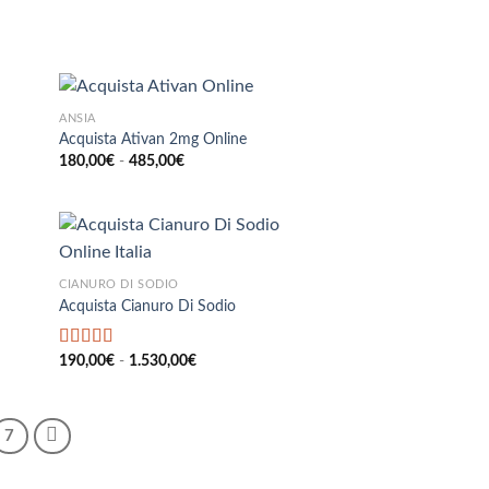
di
prezzo:
da
220,00€
a
850,00€
ANSIA
Acquista Ativan 2mg Online
Fascia
180,00
€
-
485,00
€
di
prezzo:
da
180,00€
a
485,00€
CIANURO DI SODIO
Acquista Cianuro Di Sodio
Fascia
Valutato
190,00
€
-
5.00
1.530,00
€
di
su 5
prezzo:
da
190,00€
7
a
1.530,00€