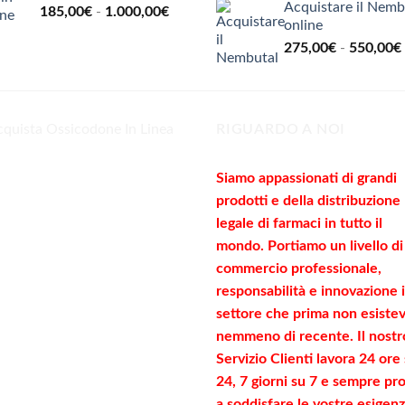
210,00€
Acquistare il Nemb
Valutato
5.00
Fascia
185,00
€
-
1.000,00
€
su 5
a
online
di
960,00€
275,00
€
-
550,00
€
prezzo:
da
185,00€
a
1.000,00€
RIGUARDO A NOI
Siamo appassionati di grandi
prodotti e della distribuzione
legale di farmaci in tutto il
mondo. Portiamo un livello di
commercio
professionale
,
responsabilità e innovazione 
settore che prima non esiste
nemmeno di recente. Il nostr
Servizio Clienti lavora 24 ore
24, 7 giorni su 7 e sempre pr
a soddisfare le vostre
esigen