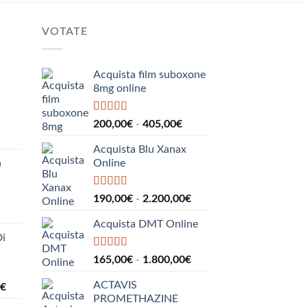
VOTATE
Acquista film suboxone
8mg online
Valutato
5.00
Fascia
200,00
€
-
405,00
€
su 5
Fascia
di
Acquista Blu Xanax
di
prezzo:
n
Online
prezzo:
da
da
200,00€
190,00€
a
Valutato
5.00
Fascia
190,00
€
-
2.200,00
€
su 5
a
405,00€
Fascia
di
290,00€
Acquista DMT Online
di
prezzo:
Di
prezzo:
da
da
190,00€
Valutato
5.00
Fascia
165,00
€
-
1.800,00
€
su 5
110,00€
a
di
a
2.200,00€
ACTAVIS
Fascia
€
prezzo:
160,00€
PROMETHAZINE
di
da