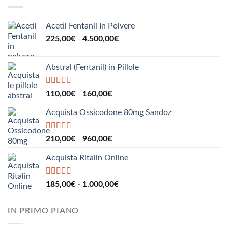
190,00€
a
2.200,00€
Acetil Fentanil In Polvere
Fascia
225,00
€
-
4.500,00
€
di
prezzo:
Abstral (Fentanil) in Pillole
da
225,00€
a
Valutato
5.00
Fascia
110,00
€
-
160,00
€
su 5
4.500,00€
di
Acquista Ossicodone 80mg Sandoz
prezzo:
da
110,00€
Valutato
5.00
Fascia
210,00
€
-
960,00
€
su 5
a
di
160,00€
Acquista Ritalin Online
prezzo:
da
210,00€
Valutato
5.00
Fascia
185,00
€
-
1.000,00
€
su 5
a
di
960,00€
prezzo:
IN PRIMO PIANO
da
185,00€