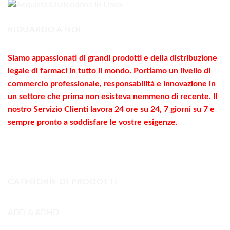
1.800,00€
RIGUARDO A NOI
Siamo appassionati di grandi prodotti e della distribuzione
legale di farmaci in tutto il mondo. Portiamo un livello di
commercio
professionale
, responsabilità e innovazione in
un settore che prima non esisteva nemmeno di recente. Il
nostro Servizio Clienti lavora 24 ore su 24, 7 giorni su 7 e
sempre pronto a soddisfare le vostre
esigenze
.
CATEGORIE DI PRODOTTI
ADD & ADHD