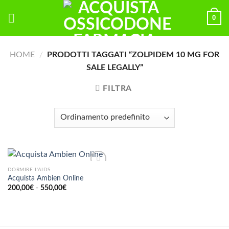
Skip
0
to
content
HOME
/
PRODOTTI TAGGATI “ZOLPIDEM 10 MG FOR
SALE LEGALLY”
FILTRA
DORMIRE L'AIDS
Acquista Ambien Online
Fascia
200,00
€
-
550,00
€
di
prezzo:
da
200,00€
a
550,00€