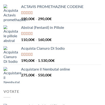
a
ACTAVIS PROMETHAZINE CODEINE
1.000,00€
Valutato
5.00
Fascia
190,00
€
-
290,00
€
su 5
di
Abstral (Fentanil) in Pillole
prezzo:
da
190,00€
Valutato
5.00
Fascia
110,00
€
-
160,00
€
su 5
a
di
290,00€
Acquista Cianuro Di Sodio
prezzo:
da
110,00€
Valutato
5.00
Fascia
190,00
€
-
1.530,00
€
su 5
a
di
160,00€
Acquistare il Nembutal online
prezzo:
Fascia
275,00
€
-
550,00
€
da
di
190,00€
prezzo:
a
da
1.530,00€
VOTATE
275,00€
a
550,00€