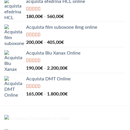
acquista efedrina HCL online
Valutato
5.00
Fascia
180,00
€
-
560,00
€
su 5
di
Acquista film suboxone 8mg online
prezzo:
da
180,00€
Valutato
5.00
Fascia
200,00
€
-
405,00
€
su 5
a
di
560,00€
Acquista Blu Xanax Online
prezzo:
da
200,00€
Valutato
5.00
Fascia
190,00
€
-
2.200,00
€
su 5
a
di
405,00€
Acquista DMT Online
prezzo:
da
190,00€
Valutato
5.00
Fascia
165,00
€
-
1.800,00
€
su 5
a
di
2.200,00€
prezzo:
da
165,00€
a