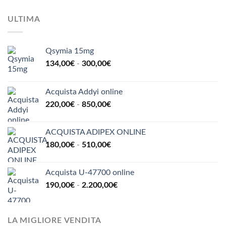
ULTIMA
Qsymia 15mg
Fascia
134,00
€
-
300,00
€
di
prezzo:
Acquista Addyi online
da
Fascia
220,00
€
-
850,00
€
134,00€
di
a
prezzo:
300,00€
ACQUISTA ADIPEX ONLINE
da
Fascia
180,00
€
-
510,00
€
220,00€
di
a
prezzo:
850,00€
Acquista U-47700 online
da
Fascia
190,00
€
-
2.200,00
€
180,00€
di
a
prezzo:
510,00€
da
LA MIGLIORE VENDITA