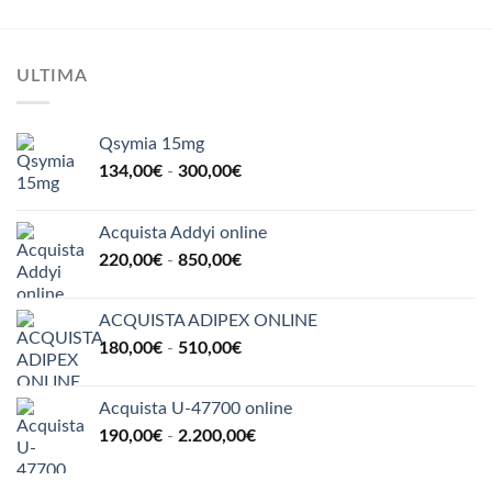
185,00€
a
1.000,00€
ULTIMA
Qsymia 15mg
Fascia
134,00
€
-
300,00
€
di
prezzo:
Acquista Addyi online
da
Fascia
220,00
€
-
850,00
€
134,00€
di
a
prezzo:
300,00€
ACQUISTA ADIPEX ONLINE
da
Fascia
180,00
€
-
510,00
€
220,00€
di
a
prezzo:
850,00€
Acquista U-47700 online
da
Fascia
190,00
€
-
2.200,00
€
180,00€
di
a
prezzo:
510,00€