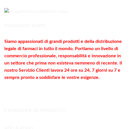
a
1.800,00€
RIGUARDO A NOI
Siamo appassionati di grandi prodotti e della distribuzione
legale di farmaci in tutto il mondo. Portiamo un livello di
commercio
professionale
, responsabilità e innovazione in
un settore che prima non esisteva nemmeno di recente. Il
nostro Servizio Clienti lavora 24 ore su 24, 7 giorni su 7 e
sempre pronto a soddisfare le vostre
esigenze
.
CATEGORIE DI PRODOTTI
ADD & ADHD