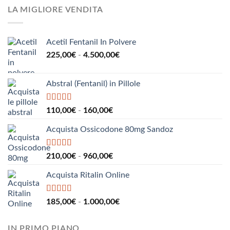
da
LA MIGLIORE VENDITA
190,00€
a
2.200,00€
Acetil Fentanil In Polvere
Fascia
225,00
€
-
4.500,00
€
di
prezzo:
Abstral (Fentanil) in Pillole
da
225,00€
a
Valutato
5.00
Fascia
110,00
€
-
160,00
€
su 5
4.500,00€
di
Acquista Ossicodone 80mg Sandoz
prezzo:
da
110,00€
Valutato
5.00
Fascia
210,00
€
-
960,00
€
su 5
a
di
160,00€
Acquista Ritalin Online
prezzo:
da
210,00€
Valutato
5.00
Fascia
185,00
€
-
1.000,00
€
su 5
a
di
960,00€
prezzo:
IN PRIMO PIANO