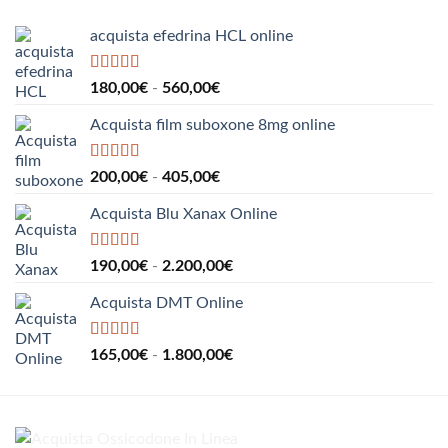
a
550,00€
acquista efedrina HCL online
Valutato
5.00
Fascia
180,00
€
-
560,00
€
su 5
di
Acquista film suboxone 8mg online
prezzo:
da
180,00€
Valutato
5.00
Fascia
200,00
€
-
405,00
€
su 5
a
di
560,00€
Acquista Blu Xanax Online
prezzo:
da
200,00€
Valutato
5.00
Fascia
190,00
€
-
2.200,00
€
su 5
a
di
405,00€
Acquista DMT Online
prezzo:
da
190,00€
Valutato
5.00
Fascia
165,00
€
-
1.800,00
€
su 5
a
di
2.200,00€
prezzo:
da
165,00€