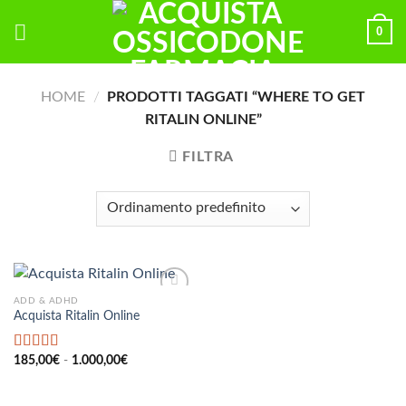
Skip
0
to
content
HOME
/
PRODOTTI TAGGATI “WHERE TO GET
RITALIN ONLINE”
FILTRA
ADD & ADHD
Acquista Ritalin Online
Fascia
Valutato
185,00
€
-
5.00
1.000,00
€
di
su 5
prezzo:
da