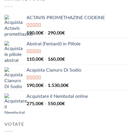
da
185,00€
a
ACTAVIS PROMETHAZINE CODEINE
1.000,00€
Valutato
5.00
Fascia
190,00
€
-
290,00
€
su 5
di
Abstral (Fentanil) in Pillole
prezzo:
da
190,00€
Valutato
5.00
Fascia
110,00
€
-
160,00
€
su 5
a
di
290,00€
Acquista Cianuro Di Sodio
prezzo:
da
110,00€
Valutato
5.00
Fascia
190,00
€
-
1.530,00
€
su 5
a
di
160,00€
Acquistare il Nembutal online
prezzo:
Fascia
275,00
€
-
550,00
€
da
di
190,00€
prezzo:
a
da
1.530,00€
VOTATE
275,00€