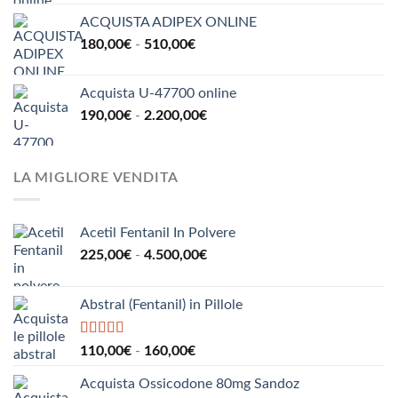
prezzo:
300,00€
ACQUISTA ADIPEX ONLINE
da
Fascia
180,00
€
-
510,00
€
220,00€
di
a
prezzo:
850,00€
Acquista U-47700 online
da
Fascia
190,00
€
-
2.200,00
€
180,00€
di
a
prezzo:
510,00€
da
LA MIGLIORE VENDITA
190,00€
a
2.200,00€
Acetil Fentanil In Polvere
Fascia
225,00
€
-
4.500,00
€
di
prezzo:
Abstral (Fentanil) in Pillole
da
225,00€
a
Valutato
5.00
Fascia
110,00
€
-
160,00
€
su 5
4.500,00€
di
Acquista Ossicodone 80mg Sandoz
prezzo: