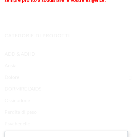
sempre pronto a soddisfare le vostre
esigenze
.
CATEGORIE DI PRODOTTI
ADD & ADHD
Ansia
Dolore
DORMIRE L'AIDS
Ossicodone
Perdita di peso
Psychedelic
Ricerca Prodotti chimici