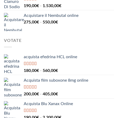
110,00€
Valutato
5.00
Fascia
190,00
€
-
1.530,00
€
su 5
a
di
160,00€
Acquistare il Nembutal online
prezzo:
Fascia
275,00
€
-
550,00
€
da
di
190,00€
prezzo:
a
da
1.530,00€
VOTATE
275,00€
a
550,00€
acquista efedrina HCL online
Valutato
5.00
Fascia
180,00
€
-
560,00
€
su 5
di
Acquista film suboxone 8mg online
prezzo:
da
180,00€
Valutato
5.00
Fascia
200,00
€
-
405,00
€
su 5
a
di
560,00€
Acquista Blu Xanax Online
prezzo:
da
200,00€
Valutato
5.00
Fascia
190,00
€
-
2.200,00
€