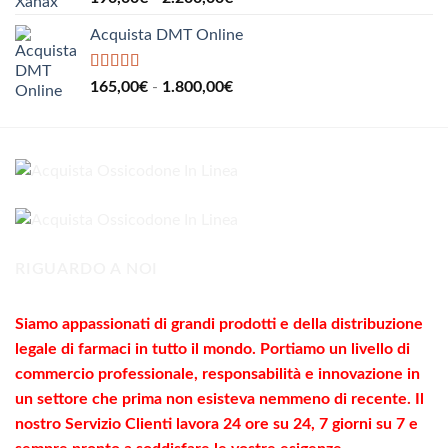
su 5
a
di
405,00€
Acquista DMT Online
prezzo:
da
190,00€
Valutato
5.00
Fascia
165,00
€
-
1.800,00
€
su 5
a
di
2.200,00€
prezzo:
da
165,00€
a
1.800,00€
RIGUARDO A NOI
Siamo appassionati di grandi prodotti e della distribuzione
legale di farmaci in tutto il mondo. Portiamo un livello di
commercio
professionale
, responsabilità e innovazione in
un settore che prima non esisteva nemmeno di recente. Il
nostro Servizio Clienti lavora 24 ore su 24, 7 giorni su 7 e