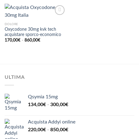
da
510,00€
170,00€
a
500,00€
DOLORE
Oxycodone 30mg kvk tech
acquistare sporco-economico
Fascia
170,00
€
-
860,00
€
di
prezzo:
da
170,00€
a
860,00€
ULTIMA
Qsymia 15mg
Fascia
134,00
€
-
300,00
€
di
prezzo:
Acquista Addyi online
da
Fascia
220,00
€
-
850,00
€
134,00€
di
a