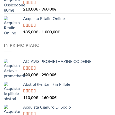
da
110,00€
Valutato
5.00
Fascia
210,00
€
-
960,00
€
su 5
a
di
160,00€
Acquista Ritalin Online
prezzo:
da
210,00€
Valutato
5.00
Fascia
185,00
€
-
1.000,00
€
su 5
a
di
960,00€
prezzo:
IN PRIMO PIANO
da
185,00€
a
ACTAVIS PROMETHAZINE CODEINE
1.000,00€
Valutato
5.00
Fascia
190,00
€
-
290,00
€
su 5
di
Abstral (Fentanil) in Pillole
prezzo:
da
190,00€
Valutato
5.00
Fascia
110,00
€
-
160,00
€
su 5
a
di
290,00€
Acquista Cianuro Di Sodio
prezzo:
da