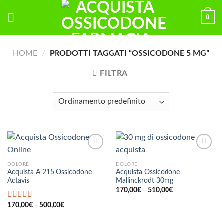
Skip
0
to
content
HOME
/
PRODOTTI TAGGATI “OSSICODONE 5 MG”
FILTRA
DOLORE
DOLORE
Acquista A 215 Ossicodone
Acquista Ossicodone
Actavis
Mallinckrodt 30mg
Fascia
170,00
€
-
510,00
€
di
prezzo:
Fascia
Valutato
170,00
€
-
500,00
€
da
di
4.67
su 5
170,00€
prezzo:
a