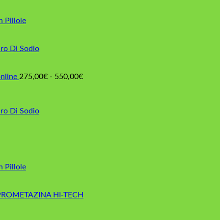
n Pillole
ro Di Sodio
Fascia
nline
275,00
€
-
550,00
€
di
prezzo:
da
ro Di Sodio
275,00€
a
550,00€
n Pillole
PROMETAZINA HI-TECH