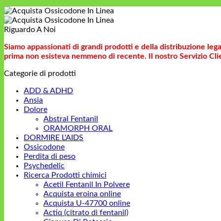
110,00€
di
a
prezzo:
160,00€
da
Riguardo A Noi
230,00€
a
Siamo appassionati di grandi prodotti e della distribuzione leg
330,00€
prima non esisteva nemmeno di recente. Il nostro Servizio Clie
Categorie di prodotti
ADD & ADHD
Ansia
Dolore
Abstral Fentanil
ORAMORPH ORAL
DORMIRE L'AIDS
Ossicodone
Perdita di peso
Psychedelic
Ricerca Prodotti chimici
Acetil Fentanil In Polvere
Acquista eroina online
Acquista U-47700 online
Actiq (citrato di fentanil)