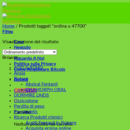
Skip
to
content
Home
/
Prodotti taggati “ordina u 47700”
Filtra
Visualizzazione del risultato
Casa
Negozio
Contattaci
Browse
Riguardo A Noi
Politica sulla Privacy
ADD & ADHD
Come Acquistare Bitcoin
Ansia
Dolore
Accedi
Abstral Fentanil
ORAMORPH ORAL
CARRELLO
DORMIRE L'AIDS
0
Ossicodone
Perdita di peso
Psychedelic
Carrello
Ricerca Prodotti chimici
Acetil Fentanil In Polvere
Nessun prodotto nel carrello.
Acquista eroina online