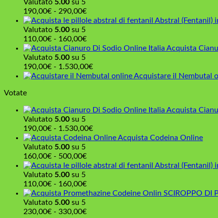
Valutato
5.00
su 5
a
Fascia
190,00
€
-
290,00
€
1.000,00€
di
Abstral (Fentanil) i
prezzo:
Valutato
5.00
su 5
da
Fascia
110,00
€
-
160,00
€
190,00€
di
Acquista Cianu
a
prezzo:
Valutato
5.00
su 5
290,00€
da
Fascia
190,00
€
-
1.530,00
€
110,00€
di
Acquistare il Nembutal o
a
prezzo:
Votate
160,00€
da
190,00€
Acquista Cianu
a
Valutato
5.00
su 5
1.530,00€
Fascia
190,00
€
-
1.530,00
€
di
Acquista Codeina Online
prezzo:
Valutato
5.00
su 5
Fascia
da
160,00
€
-
500,00
€
di
190,00€
Abstral (Fentanil) i
prezzo:
a
Valutato
5.00
su 5
da
Fascia
1.530,00€
110,00
€
-
160,00
€
160,00€
di
SCIROPPO DI 
a
prezzo:
Valutato
5.00
su 5
500,00€
da
Fascia
230,00
€
-
330,00
€