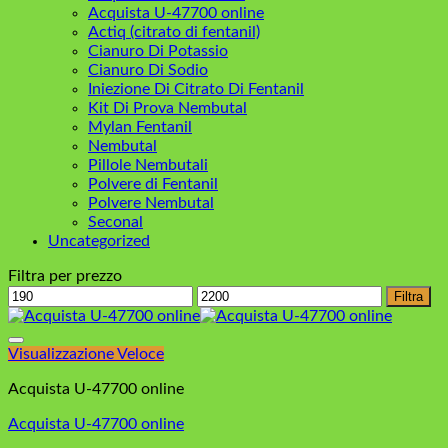
Acquista U-47700 online
Actiq (citrato di fentanil)
Cianuro Di Potassio
Cianuro Di Sodio
Iniezione Di Citrato Di Fentanil
Kit Di Prova Nembutal
Mylan Fentanil
Nembutal
Pillole Nembutali
Polvere di Fentanil
Polvere Nembutal
Seconal
Uncategorized
Filtra per prezzo
Prezzo
Prezzo
Filtra
Min
Max
Visualizzazione Veloce
Acquista U-47700 online
Acquista U-47700 online