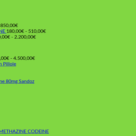
Fascia
850,00
€
di
Fascia
NE
180,00
€
-
510,00
€
prezzo:
Fascia
di
,00
€
-
2.200,00
€
€
da
di
prezzo:
220,00€
prezzo:
da
€
a
da
180,00€
Fascia
,00
€
-
4.500,00
€
850,00€
190,00€
a
di
n Pillole
a
510,00€
prezzo:
2.200,00€
da
225,00€
one 80mg Sandoz
a
4.500,00€
METHAZINE CODEINE