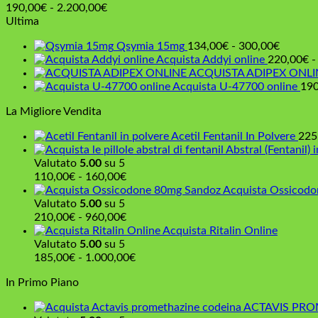
Fascia
190,00
€
-
2.200,00
€
di
Ultima
prezzo:
Fascia
Qsymia 15mg
134,00
€
-
300,00
€
da
di
Acquista Addyi online
220,00
€
-
190,00€
prezzo:
ACQUISTA ADIPEX ONLI
a
da
Acquista U-47700 online
190
2.200,00€
134,00
La Migliore Vendita
a
300,00
Acetil Fentanil In Polvere
225
Abstral (Fentanil) i
Valutato
5.00
su 5
Fascia
110,00
€
-
160,00
€
di
Acquista Ossicod
prezzo:
Valutato
5.00
su 5
da
Fascia
210,00
€
-
960,00
€
110,00€
di
Acquista Ritalin Online
a
prezzo:
Valutato
5.00
su 5
160,00€
da
Fascia
185,00
€
-
1.000,00
€
210,00€
di
In Primo Piano
a
prezzo:
960,00€
da
ACTAVIS PRO
185,00€