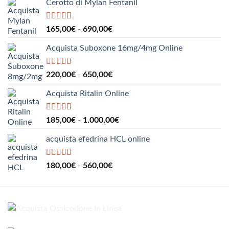
Cerotto di Mylan Fentanil
Valutato
5.00
Fascia
165,00
€
-
690,00
€
su 5
di
Acquista Suboxone 16mg/4mg Online
prezzo:
da
165,00€
Valutato
5.00
Fascia
220,00
€
-
650,00
€
su 5
a
di
690,00€
Acquista Ritalin Online
prezzo:
da
220,00€
Valutato
5.00
Fascia
185,00
€
-
1.000,00
€
su 5
a
di
650,00€
acquista efedrina HCL online
prezzo:
da
185,00€
Valutato
5.00
Fascia
180,00
€
-
560,00
€
su 5
a
di
1.000,00€
prezzo:
da
180,00€
a