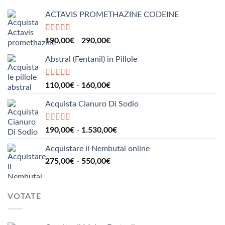
a
ACTAVIS PROMETHAZINE CODEINE
1.000,00€
Valutato
5.00
Fascia
190,00
€
-
290,00
€
su 5
di
Abstral (Fentanil) in Pillole
prezzo:
da
190,00€
Valutato
5.00
Fascia
110,00
€
-
160,00
€
su 5
a
di
290,00€
Acquista Cianuro Di Sodio
prezzo:
da
110,00€
Valutato
5.00
Fascia
190,00
€
-
1.530,00
€
su 5
a
di
160,00€
Acquistare il Nembutal online
prezzo:
Fascia
275,00
€
-
550,00
€
da
di
190,00€
prezzo:
a
da
1.530,00€
VOTATE
275,00€
a
550,00€