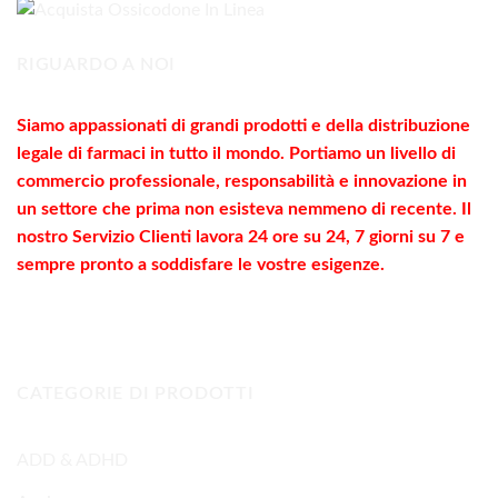
560,00€
RIGUARDO A NOI
Siamo appassionati di grandi prodotti e della distribuzione
legale di farmaci in tutto il mondo. Portiamo un livello di
commercio
professionale
, responsabilità e innovazione in
un settore che prima non esisteva nemmeno di recente. Il
nostro Servizio Clienti lavora 24 ore su 24, 7 giorni su 7 e
sempre pronto a soddisfare le vostre
esigenze
.
CATEGORIE DI PRODOTTI
ADD & ADHD