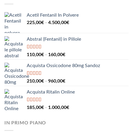
190,00€
a
2.200,00€
Acetil Fentanil In Polvere
Fascia
225,00
€
-
4.500,00
€
di
prezzo:
Abstral (Fentanil) in Pillole
da
225,00€
a
Valutato
5.00
Fascia
110,00
€
-
160,00
€
su 5
4.500,00€
di
Acquista Ossicodone 80mg Sandoz
prezzo:
da
110,00€
Valutato
5.00
Fascia
210,00
€
-
960,00
€
su 5
a
di
160,00€
Acquista Ritalin Online
prezzo:
da
210,00€
Valutato
5.00
Fascia
185,00
€
-
1.000,00
€
su 5
a
di
960,00€
prezzo:
IN PRIMO PIANO
da
185,00€