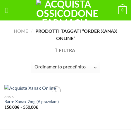
Skip
0
to
content
HOME
/
PRODOTTI TAGGATI “ORDER XANAX
ONLINE”
FILTRA
ANSIA
Barre Xanax 2mg (Alprazolam)
Fascia
150,00
€
-
550,00
€
di
prezzo:
da
150,00€
a
550,00€