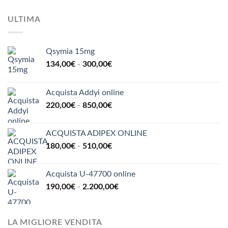
ULTIMA
Qsymia 15mg
Fascia
134,00
€
-
300,00
€
di
prezzo:
Acquista Addyi online
da
Fascia
220,00
€
-
850,00
€
134,00€
di
a
prezzo:
300,00€
ACQUISTA ADIPEX ONLINE
da
Fascia
180,00
€
-
510,00
€
220,00€
di
a
prezzo:
850,00€
Acquista U-47700 online
da
Fascia
190,00
€
-
2.200,00
€
180,00€
di
a
prezzo:
510,00€
da
LA MIGLIORE VENDITA