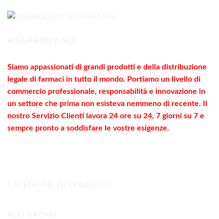
a
290,00€
RIGUARDO A NOI
Siamo appassionati di grandi prodotti e della distribuzione
legale di farmaci in tutto il mondo. Portiamo un livello di
commercio
professionale
, responsabilità e innovazione in
un settore che prima non esisteva nemmeno di recente. Il
nostro Servizio Clienti lavora 24 ore su 24, 7 giorni su 7 e
sempre pronto a soddisfare le vostre
esigenze
.
CATEGORIE DI PRODOTTI
ADD & ADHD