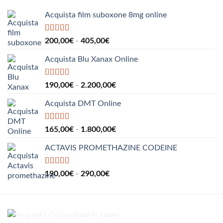
a
550,00€
Acquista film suboxone 8mg online
Valutato
5.00
Fascia
200,00
€
-
405,00
€
su 5
di
Acquista Blu Xanax Online
prezzo:
da
200,00€
Valutato
5.00
Fascia
190,00
€
-
2.200,00
€
su 5
a
di
405,00€
Acquista DMT Online
prezzo:
da
190,00€
Valutato
5.00
Fascia
165,00
€
-
1.800,00
€
su 5
a
di
2.200,00€
ACTAVIS PROMETHAZINE CODEINE
prezzo:
da
165,00€
Valutato
5.00
Fascia
190,00
€
-
290,00
€
su 5
a
di
1.800,00€
prezzo:
da
190,00€