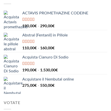
da
185,00€
a
ACTAVIS PROMETHAZINE CODEINE
1.000,00€
Valutato
5.00
Fascia
190,00
€
-
290,00
€
su 5
di
Abstral (Fentanil) in Pillole
prezzo:
da
190,00€
Valutato
5.00
Fascia
110,00
€
-
160,00
€
su 5
a
di
290,00€
Acquista Cianuro Di Sodio
prezzo:
da
110,00€
Valutato
5.00
Fascia
190,00
€
-
1.530,00
€
su 5
a
di
160,00€
Acquistare il Nembutal online
prezzo:
Fascia
275,00
€
-
550,00
€
da
di
190,00€
prezzo:
a
da
1.530,00€
VOTATE
275,00€