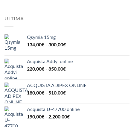
a
535,00€
ULTIMA
Qsymia 15mg
Fascia
134,00
€
-
300,00
€
di
prezzo:
Acquista Addyi online
da
Fascia
220,00
€
-
850,00
€
134,00€
di
a
prezzo:
300,00€
ACQUISTA ADIPEX ONLINE
da
Fascia
180,00
€
-
510,00
€
220,00€
di
a
prezzo:
850,00€
Acquista U-47700 online
da
Fascia
190,00
€
-
2.200,00
€
180,00€
di
a
prezzo:
510,00€