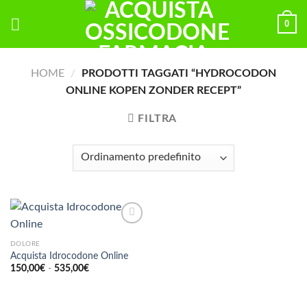
Skip
0
to
content
HOME
/
PRODOTTI TAGGATI “HYDROCODON
ONLINE KOPEN ZONDER RECEPT”
FILTRA
DOLORE
Acquista Idrocodone Online
Fascia
150,00
€
-
535,00
€
di
prezzo:
da
150,00€