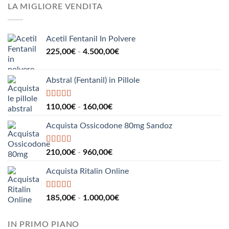
da
LA MIGLIORE VENDITA
190,00€
a
2.200,00€
Acetil Fentanil In Polvere
Fascia
225,00
€
-
4.500,00
€
di
prezzo:
Abstral (Fentanil) in Pillole
da
225,00€
a
Valutato
5.00
Fascia
110,00
€
-
160,00
€
su 5
4.500,00€
di
Acquista Ossicodone 80mg Sandoz
prezzo:
da
110,00€
Valutato
5.00
Fascia
210,00
€
-
960,00
€
su 5
a
di
160,00€
Acquista Ritalin Online
prezzo:
da
210,00€
Valutato
5.00
Fascia
185,00
€
-
1.000,00
€
su 5
a
di
960,00€
prezzo:
IN PRIMO PIANO