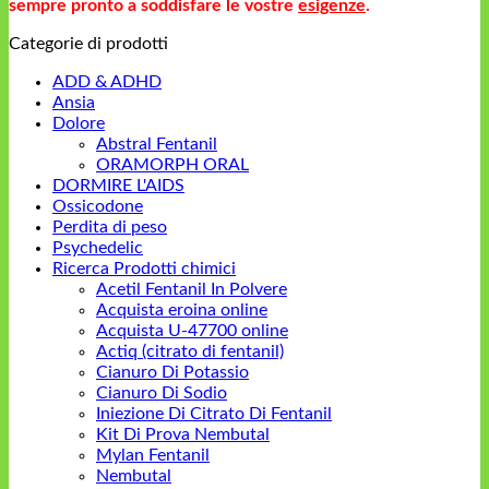
sempre pronto a soddisfare le vostre
esigenze
.
Categorie di prodotti
ADD & ADHD
Ansia
Dolore
Abstral Fentanil
ORAMORPH ORAL
DORMIRE L'AIDS
Ossicodone
Perdita di peso
Psychedelic
Ricerca Prodotti chimici
Acetil Fentanil In Polvere
Acquista eroina online
Acquista U-47700 online
Actiq (citrato di fentanil)
Cianuro Di Potassio
Cianuro Di Sodio
Iniezione Di Citrato Di Fentanil
Kit Di Prova Nembutal
Mylan Fentanil
Nembutal