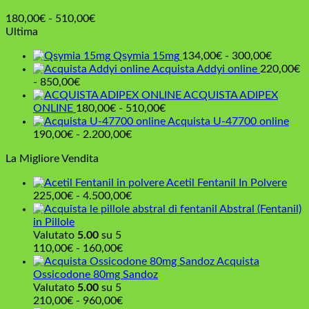
Fascia
180,00
€
-
510,00
€
di
Ultima
prezzo:
Fascia
Qsymia 15mg
134,00
€
-
300,00
€
da
di
Acquista Addyi online
220,00
€
180,00€
Fascia
prezzo:
-
850,00
€
a
di
da
ACQUISTA ADIPEX
510,00€
prezzo:
Fascia
134,00
ONLINE
180,00
€
-
510,00
€
da
di
a
Acquista U-47700 online
220,00€
Fascia
prezzo:
300,00
190,00
€
-
2.200,00
€
a
di
da
La Migliore Vendita
850,00€
prezzo:
180,00€
da
a
Acetil Fentanil In Polvere
190,00€
510,00€
Fascia
225,00
€
-
4.500,00
€
a
di
Abstral (Fentanil)
2.200,00€
prezzo:
in Pillole
da
Valutato
5.00
su 5
Fascia
225,00€
110,00
€
-
160,00
€
di
a
Acquista
prezzo:
4.500,00€
Ossicodone 80mg Sandoz
da
Valutato
5.00
su 5
110,00€
Fascia
210,00
€
-
960,00
€