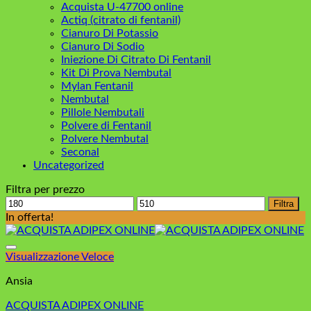
Acquista U-47700 online
Actiq (citrato di fentanil)
Cianuro Di Potassio
Cianuro Di Sodio
Iniezione Di Citrato Di Fentanil
Kit Di Prova Nembutal
Mylan Fentanil
Nembutal
Pillole Nembutali
Polvere di Fentanil
Polvere Nembutal
Seconal
Uncategorized
Filtra per prezzo
Prezzo
Prezzo
Filtra
Min
Max
In offerta!
Visualizzazione Veloce
Ansia
ACQUISTA ADIPEX ONLINE