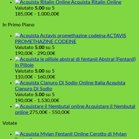
a
di
Acquista Ritalin Online
160,00€
prezzo:
Valutato
5.00
su 5
da
Fascia
185,00
€
-
1.000,00
€
210,00€
di
In Primo Piano
a
prezzo:
960,00€
da
ACTAVIS
185,00€
PROMETHAZINE CODEINE
a
Valutato
5.00
su 5
1.000,00€
Fascia
190,00
€
-
290,00
€
di
Abstral (Fentanil)
prezzo:
in Pillole
da
Valutato
5.00
su 5
190,00€
Fascia
110,00
€
-
160,00
€
a
di
Acquista
290,00€
prezzo:
Cianuro Di Sodio
da
Valutato
5.00
su 5
110,00€
Fascia
190,00
€
-
1.530,00
€
a
di
Acquistare il Nembutal
160,00€
prezzo:
Fascia
online
275,00
€
-
550,00
€
da
di
Votate
190,00€
prezzo:
a
da
Cerotto di Mylan
1.530,00€
275,00€