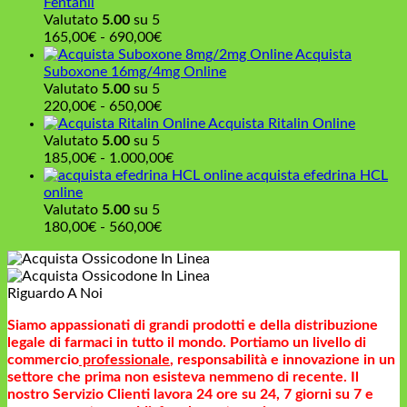
Fentanil
a
Valutato
5.00
su 5
550,00€
Fascia
165,00
€
-
690,00
€
di
Acquista
prezzo:
Suboxone 16mg/4mg Online
da
Valutato
5.00
su 5
165,00€
Fascia
220,00
€
-
650,00
€
a
di
Acquista Ritalin Online
690,00€
prezzo:
Valutato
5.00
su 5
da
Fascia
185,00
€
-
1.000,00
€
220,00€
di
acquista efedrina HCL
a
prezzo:
online
650,00€
da
Valutato
5.00
su 5
Fascia
185,00€
180,00
€
-
560,00
€
di
a
prezzo:
1.000,00€
da
Riguardo A Noi
180,00€
a
Siamo appassionati di grandi prodotti e della distribuzione
560,00€
legale di farmaci in tutto il mondo. Portiamo un livello di
commercio
professionale
, responsabilità e innovazione in un
settore che prima non esisteva nemmeno di recente. Il
nostro Servizio Clienti lavora 24 ore su 24, 7 giorni su 7 e