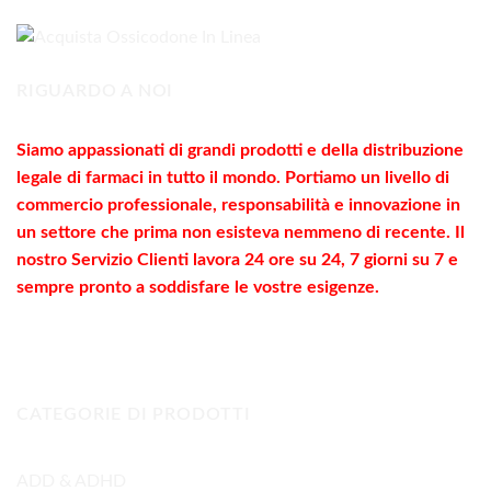
a
1.800,00€
RIGUARDO A NOI
Siamo appassionati di grandi prodotti e della distribuzione
legale di farmaci in tutto il mondo. Portiamo un livello di
commercio
professionale
, responsabilità e innovazione in
un settore che prima non esisteva nemmeno di recente. Il
nostro Servizio Clienti lavora 24 ore su 24, 7 giorni su 7 e
sempre pronto a soddisfare le vostre
esigenze
.
CATEGORIE DI PRODOTTI
ADD & ADHD