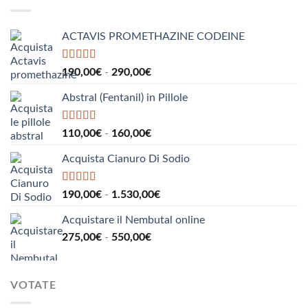
da
185,00€
a
ACTAVIS PROMETHAZINE CODEINE
1.000,00€
Valutato
5.00
Fascia
190,00
€
-
290,00
€
su 5
di
Abstral (Fentanil) in Pillole
prezzo:
da
190,00€
Valutato
5.00
Fascia
110,00
€
-
160,00
€
su 5
a
di
290,00€
Acquista Cianuro Di Sodio
prezzo:
da
110,00€
Valutato
5.00
Fascia
190,00
€
-
1.530,00
€
su 5
a
di
160,00€
Acquistare il Nembutal online
prezzo:
Fascia
275,00
€
-
550,00
€
da
di
190,00€
prezzo:
a
da
1.530,00€
VOTATE
275,00€