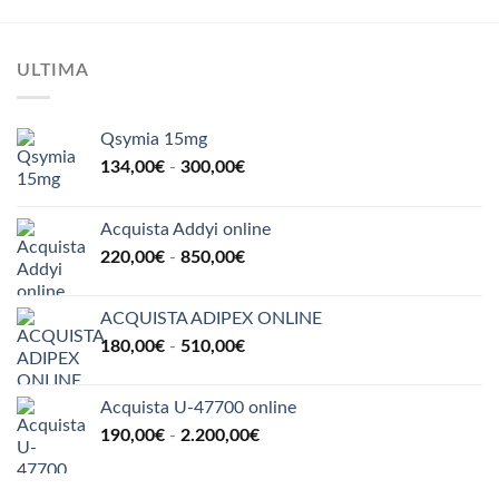
a
500,00€
ULTIMA
Qsymia 15mg
Fascia
134,00
€
-
300,00
€
di
prezzo:
Acquista Addyi online
da
Fascia
220,00
€
-
850,00
€
134,00€
di
a
prezzo:
300,00€
ACQUISTA ADIPEX ONLINE
da
Fascia
180,00
€
-
510,00
€
220,00€
di
a
prezzo:
850,00€
Acquista U-47700 online
da
Fascia
190,00
€
-
2.200,00
€
180,00€
di
a
prezzo:
510,00€