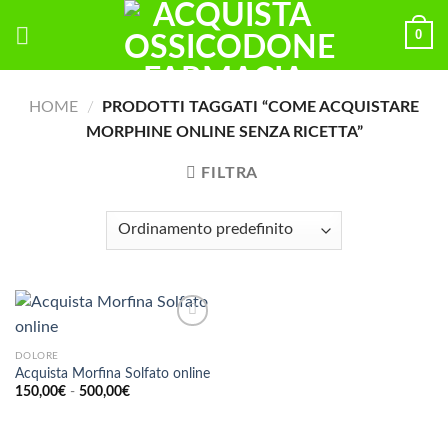
Skip
0
to
content
HOME
/
PRODOTTI TAGGATI “COME ACQUISTARE
MORPHINE ONLINE SENZA RICETTA”
FILTRA
DOLORE
Acquista Morfina Solfato online
Fascia
150,00
€
-
500,00
€
di
prezzo:
da
150,00€