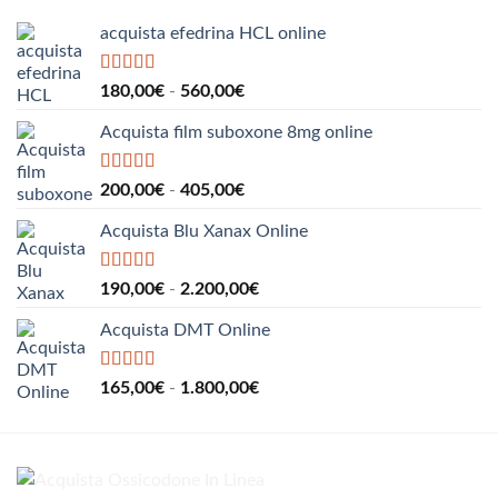
a
550,00€
acquista efedrina HCL online
Valutato
5.00
Fascia
180,00
€
-
560,00
€
su 5
di
Acquista film suboxone 8mg online
prezzo:
da
180,00€
Valutato
5.00
Fascia
200,00
€
-
405,00
€
su 5
a
di
560,00€
Acquista Blu Xanax Online
prezzo:
da
200,00€
Valutato
5.00
Fascia
190,00
€
-
2.200,00
€
su 5
a
di
405,00€
Acquista DMT Online
prezzo:
da
190,00€
Valutato
5.00
Fascia
165,00
€
-
1.800,00
€
su 5
a
di
2.200,00€
prezzo:
da
165,00€