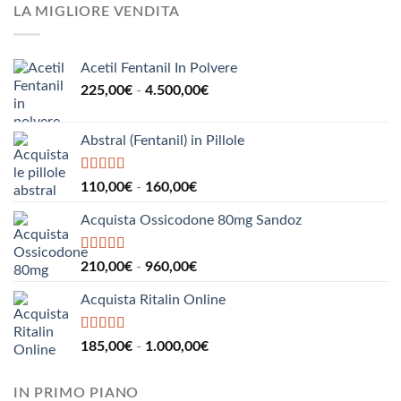
da
LA MIGLIORE VENDITA
190,00€
a
2.200,00€
Acetil Fentanil In Polvere
Fascia
225,00
€
-
4.500,00
€
di
prezzo:
Abstral (Fentanil) in Pillole
da
225,00€
a
Valutato
5.00
Fascia
110,00
€
-
160,00
€
su 5
4.500,00€
di
Acquista Ossicodone 80mg Sandoz
prezzo:
da
110,00€
Valutato
5.00
Fascia
210,00
€
-
960,00
€
su 5
a
di
160,00€
Acquista Ritalin Online
prezzo:
da
210,00€
Valutato
5.00
Fascia
185,00
€
-
1.000,00
€
su 5
a
di
960,00€
prezzo:
IN PRIMO PIANO