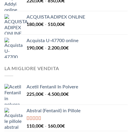
Fascia
220,00
€
-
850,00
€
134,00€
di
a
prezzo:
300,00€
ACQUISTA ADIPEX ONLINE
da
Fascia
180,00
€
-
510,00
€
220,00€
di
a
prezzo:
850,00€
Acquista U-47700 online
da
Fascia
190,00
€
-
2.200,00
€
180,00€
di
a
prezzo:
510,00€
da
LA MIGLIORE VENDITA
190,00€
a
2.200,00€
Acetil Fentanil In Polvere
Fascia
225,00
€
-
4.500,00
€
di
prezzo:
Abstral (Fentanil) in Pillole
da
225,00€
a
Valutato
5.00
Fascia
110,00
€
-
160,00
€
su 5
4.500,00€