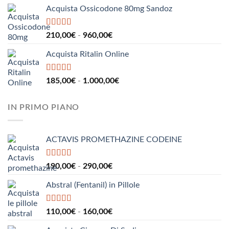
di
Acquista Ossicodone 80mg Sandoz
prezzo:
da
110,00€
Valutato
5.00
Fascia
210,00
€
-
960,00
€
su 5
a
di
160,00€
Acquista Ritalin Online
prezzo:
da
210,00€
Valutato
5.00
Fascia
185,00
€
-
1.000,00
€
su 5
a
di
960,00€
prezzo:
IN PRIMO PIANO
da
185,00€
a
ACTAVIS PROMETHAZINE CODEINE
1.000,00€
Valutato
5.00
Fascia
190,00
€
-
290,00
€
su 5
di
Abstral (Fentanil) in Pillole
prezzo:
da
190,00€
Valutato
5.00
Fascia
110,00
€
-
160,00
€
su 5
a
di