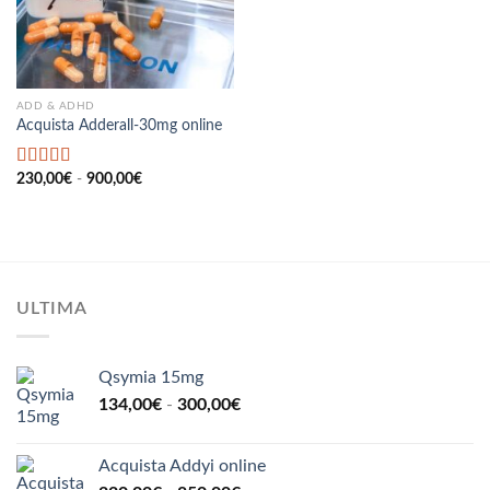
ADD & ADHD
Acquista Adderall-30mg online
Fascia
Valutato
230,00
€
-
900,00
€
di
4.67
su 5
prezzo:
da
230,00€
a
900,00€
ULTIMA
Qsymia 15mg
Fascia
134,00
€
-
300,00
€
di
prezzo:
Acquista Addyi online
da