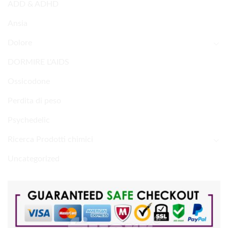
ADD & ADHD
Ansia
Dolore
DORMIRE L'AIDS
Ossicodone
Perdita di peso
Psychedelic
Ricerca Prodotti chimici
Uncategorized