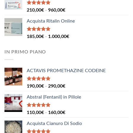
da
110,00€
Valutato
Fascia
210,00
€
-
960,00
€
5.00
su 5
a
di
160,00€
Acquista Ritalin Online
prezzo:
da
210,00€
Valutato
Fascia
185,00
€
-
1.000,00
€
5.00
su 5
a
di
960,00€
prezzo:
IN PRIMO PIANO
da
185,00€
a
ACTAVIS PROMETHAZINE CODEINE
1.000,00€
Valutato
Fascia
190,00
€
-
290,00
€
5.00
su 5
di
Abstral (Fentanil) in Pillole
prezzo:
da
190,00€
Valutato
Fascia
110,00
€
-
160,00
€
5.00
su 5
a
di
290,00€
Acquista Cianuro Di Sodio
prezzo:
da