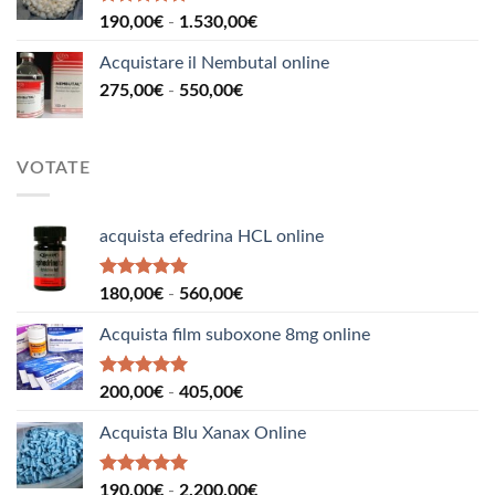
110,00€
Valutato
Fascia
190,00
€
-
1.530,00
€
5.00
su 5
a
di
160,00€
Acquistare il Nembutal online
prezzo:
Fascia
275,00
€
-
550,00
€
da
di
190,00€
prezzo:
a
da
1.530,00€
VOTATE
275,00€
a
550,00€
acquista efedrina HCL online
Valutato
Fascia
180,00
€
-
560,00
€
5.00
su 5
di
Acquista film suboxone 8mg online
prezzo:
da
180,00€
Valutato
Fascia
200,00
€
-
405,00
€
5.00
su 5
a
di
560,00€
Acquista Blu Xanax Online
prezzo:
da
200,00€
Valutato
Fascia
190,00
€
-
2.200,00
€