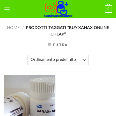
Skip
0
to
content
HOME
/
PRODOTTI TAGGATI “BUY XANAX ONLINE
CHEAP”
FILTRA