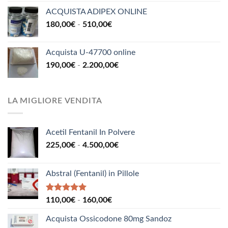
prezzo:
300,00€
ACQUISTA ADIPEX ONLINE
da
Fascia
180,00
€
-
510,00
€
220,00€
di
a
prezzo:
850,00€
Acquista U-47700 online
da
Fascia
190,00
€
-
2.200,00
€
180,00€
di
a
prezzo:
510,00€
da
LA MIGLIORE VENDITA
190,00€
a
2.200,00€
Acetil Fentanil In Polvere
Fascia
225,00
€
-
4.500,00
€
di
prezzo:
Abstral (Fentanil) in Pillole
da
225,00€
a
Valutato
Fascia
110,00
€
-
160,00
€
5.00
su 5
4.500,00€
di
Acquista Ossicodone 80mg Sandoz
prezzo: