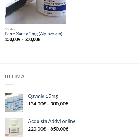
ANSIA
Barre Xanax 2mg (Alprazolam)
Fascia
150,00
€
-
550,00
€
di
prezzo:
da
150,00€
a
550,00€
ULTIMA
Qsymia 15mg
Fascia
134,00
€
-
300,00
€
di
prezzo:
Acquista Addyi online
da
Fascia
220,00
€
-
850,00
€
134,00€
di
a