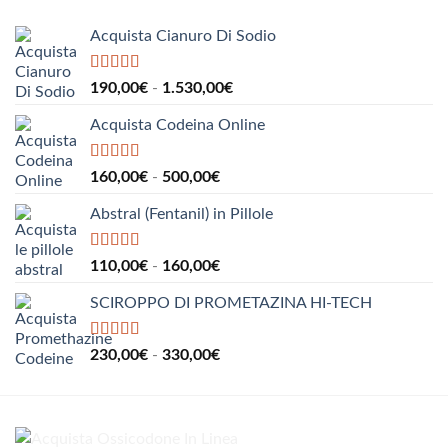
a
550,00€
Acquista Cianuro Di Sodio
Valutato
5.00
Fascia
190,00
€
-
1.530,00
€
su 5
di
Acquista Codeina Online
prezzo:
da
190,00€
Valutato
5.00
Fascia
160,00
€
-
500,00
€
su 5
a
di
1.530,00€
Abstral (Fentanil) in Pillole
prezzo:
da
160,00€
Valutato
5.00
Fascia
110,00
€
-
160,00
€
su 5
a
di
500,00€
SCIROPPO DI PROMETAZINA HI-TECH
prezzo:
da
110,00€
Valutato
5.00
Fascia
230,00
€
-
330,00
€
su 5
a
di
160,00€
prezzo:
da
230,00€