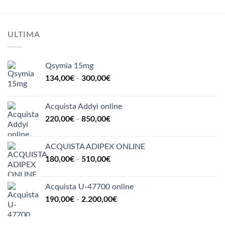
185,00€
a
1.000,00€
ULTIMA
Qsymia 15mg
Fascia
134,00
€
-
300,00
€
di
prezzo:
Acquista Addyi online
da
Fascia
220,00
€
-
850,00
€
134,00€
di
a
prezzo:
300,00€
ACQUISTA ADIPEX ONLINE
da
Fascia
180,00
€
-
510,00
€
220,00€
di
a
prezzo:
850,00€
Acquista U-47700 online
da
Fascia
190,00
€
-
2.200,00
€
180,00€
di
a
prezzo:
510,00€