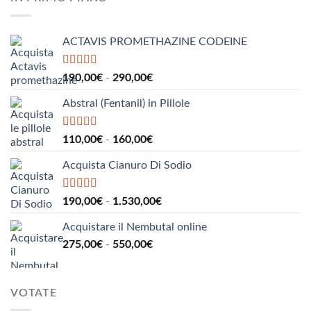
da
185,00€
a
ACTAVIS PROMETHAZINE CODEINE
1.000,00€
Valutato
5.00
Fascia
190,00
€
-
290,00
€
su 5
di
Abstral (Fentanil) in Pillole
prezzo:
da
190,00€
Valutato
5.00
Fascia
110,00
€
-
160,00
€
su 5
a
di
290,00€
Acquista Cianuro Di Sodio
prezzo:
da
110,00€
Valutato
5.00
Fascia
190,00
€
-
1.530,00
€
su 5
a
di
160,00€
Acquistare il Nembutal online
prezzo:
Fascia
275,00
€
-
550,00
€
da
di
190,00€
prezzo:
a
da
1.530,00€
VOTATE
275,00€