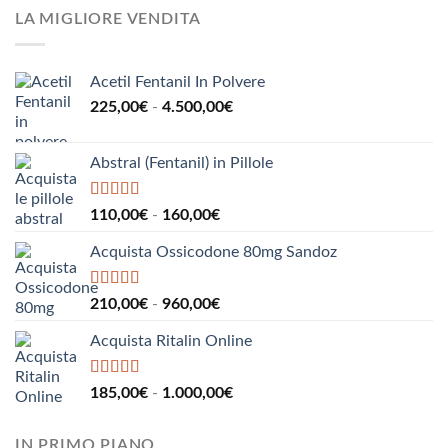
da
LA MIGLIORE VENDITA
190,00€
a
2.200,00€
Acetil Fentanil In Polvere
Fascia
225,00
€
-
4.500,00
€
di
prezzo:
Abstral (Fentanil) in Pillole
da
225,00€
a
Valutato
5.00
Fascia
110,00
€
-
160,00
€
su 5
4.500,00€
di
Acquista Ossicodone 80mg Sandoz
prezzo:
da
110,00€
Valutato
5.00
Fascia
210,00
€
-
960,00
€
su 5
a
di
160,00€
Acquista Ritalin Online
prezzo:
da
210,00€
Valutato
5.00
Fascia
185,00
€
-
1.000,00
€
su 5
a
di
960,00€
prezzo:
IN PRIMO PIANO