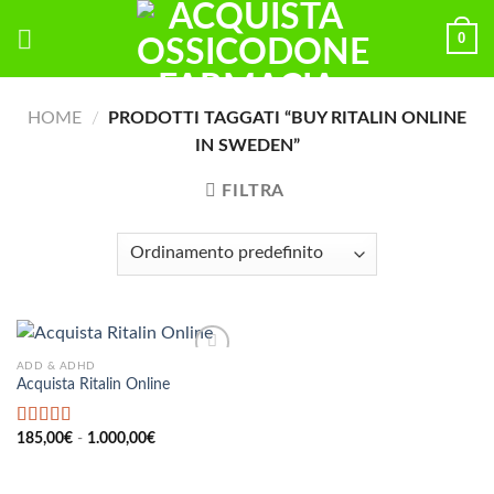
Skip
0
to
content
HOME
/
PRODOTTI TAGGATI “BUY RITALIN ONLINE
IN SWEDEN”
FILTRA
ADD & ADHD
Acquista Ritalin Online
Fascia
Valutato
185,00
€
-
5.00
1.000,00
€
di
su 5
prezzo:
da