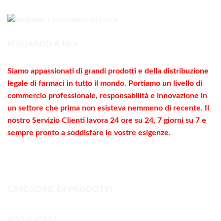
a
330,00€
RIGUARDO A NOI
Siamo appassionati di grandi prodotti e della distribuzione
legale di farmaci in tutto il mondo. Portiamo un livello di
commercio
professionale
, responsabilità e innovazione in
un settore che prima non esisteva nemmeno di recente. Il
nostro Servizio Clienti lavora 24 ore su 24, 7 giorni su 7 e
sempre pronto a soddisfare le vostre
esigenze
.
CATEGORIE DI PRODOTTI
ADD & ADHD