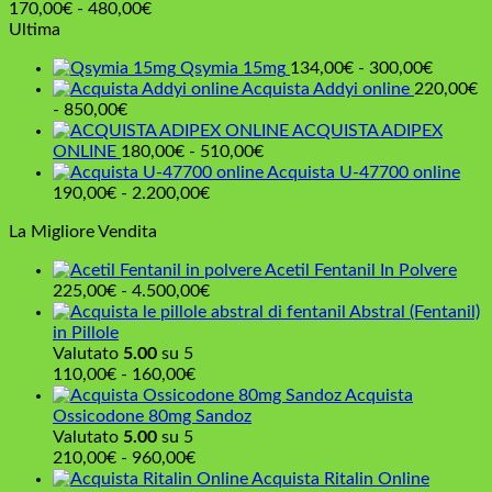
Fascia
170,00
€
-
480,00
€
di
Ultima
prezzo:
Fascia
Qsymia 15mg
134,00
€
-
300,00
€
da
di
Acquista Addyi online
220,00
€
170,00€
Fascia
prezzo:
-
850,00
€
a
di
da
ACQUISTA ADIPEX
480,00€
prezzo:
Fascia
134,00
ONLINE
180,00
€
-
510,00
€
da
di
a
Acquista U-47700 online
220,00€
Fascia
prezzo:
300,00
190,00
€
-
2.200,00
€
a
di
da
La Migliore Vendita
850,00€
prezzo:
180,00€
da
a
Acetil Fentanil In Polvere
190,00€
510,00€
Fascia
225,00
€
-
4.500,00
€
a
di
Abstral (Fentanil)
2.200,00€
prezzo:
in Pillole
da
Valutato
5.00
su 5
Fascia
225,00€
110,00
€
-
160,00
€
di
a
Acquista
prezzo:
4.500,00€
Ossicodone 80mg Sandoz
da
Valutato
5.00
su 5
110,00€
Fascia
210,00
€
-
960,00
€
a
di
Acquista Ritalin Online