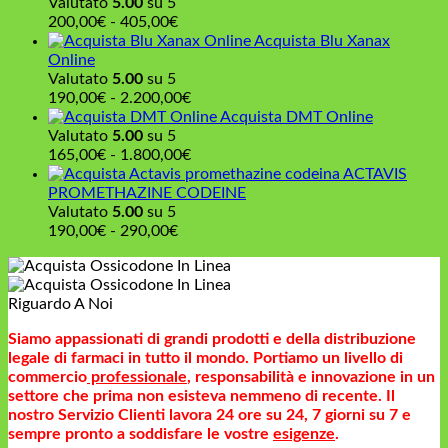
Valutato
5.00
su 5
550,00€
Fascia
200,00
€
-
405,00
€
di
Acquista Blu Xanax
prezzo:
Online
da
Valutato
5.00
su 5
200,00€
Fascia
190,00
€
-
2.200,00
€
a
di
Acquista DMT Online
405,00€
prezzo:
Valutato
5.00
su 5
da
Fascia
165,00
€
-
1.800,00
€
190,00€
di
ACTAVIS
a
prezzo:
PROMETHAZINE CODEINE
2.200,00€
da
Valutato
5.00
su 5
Fascia
165,00€
190,00
€
-
290,00
€
di
a
prezzo:
1.800,00€
da
Riguardo A Noi
190,00€
a
Siamo appassionati di grandi prodotti e della distribuzione
290,00€
legale di farmaci in tutto il mondo. Portiamo un livello di
commercio
professionale
, responsabilità e innovazione in un
settore che prima non esisteva nemmeno di recente. Il
nostro Servizio Clienti lavora 24 ore su 24, 7 giorni su 7 e
sempre pronto a soddisfare le vostre
esigenze
.