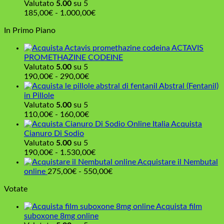
160,00€
prezzo:
Valutato
5.00
su 5
da
Fascia
185,00
€
-
1.000,00
€
210,00€
di
In Primo Piano
a
prezzo:
960,00€
da
ACTAVIS
185,00€
PROMETHAZINE CODEINE
a
Valutato
5.00
su 5
1.000,00€
Fascia
190,00
€
-
290,00
€
di
Abstral (Fentanil)
prezzo:
in Pillole
da
Valutato
5.00
su 5
190,00€
Fascia
110,00
€
-
160,00
€
a
di
Acquista
290,00€
prezzo:
Cianuro Di Sodio
da
Valutato
5.00
su 5
110,00€
Fascia
190,00
€
-
1.530,00
€
a
di
Acquistare il Nembutal
160,00€
prezzo:
Fascia
online
275,00
€
-
550,00
€
da
di
Votate
190,00€
prezzo:
a
da
Acquista film
1.530,00€
275,00€
suboxone 8mg online
a