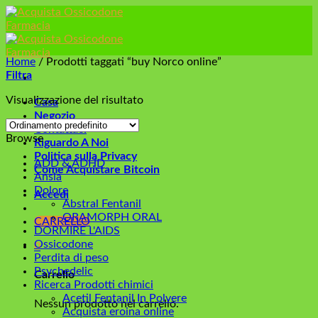
Skip
to
content
Home
/
Prodotti taggati “buy Norco online”
Filtra
Visualizzazione del risultato
Casa
Negozio
Contattaci
Browse
Riguardo A Noi
Politica sulla Privacy
ADD & ADHD
Come Acquistare Bitcoin
Ansia
Dolore
Accedi
Abstral Fentanil
ORAMORPH ORAL
CARRELLO
DORMIRE L'AIDS
Ossicodone
0
Perdita di peso
Psychedelic
Carrello
Ricerca Prodotti chimici
Acetil Fentanil In Polvere
Nessun prodotto nel carrello.
Acquista eroina online