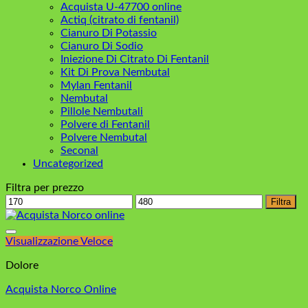
Acquista U-47700 online
Actiq (citrato di fentanil)
Cianuro Di Potassio
Cianuro Di Sodio
Iniezione Di Citrato Di Fentanil
Kit Di Prova Nembutal
Mylan Fentanil
Nembutal
Pillole Nembutali
Polvere di Fentanil
Polvere Nembutal
Seconal
Uncategorized
Filtra per prezzo
Prezzo
Prezzo
Filtra
Min
Max
Visualizzazione Veloce
Dolore
Acquista Norco Online