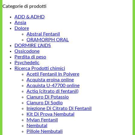
Categorie di prodotti
ADD & ADHD
Ansia
Dolore
Abstral Fentanil
ORAMORPH ORAL
DORMIRE L'AIDS
Ossicodone
Perdita di peso
Psychedelic
Ricerca Prodotti chimici
Acetil Fentanil In Polvere
Acquista eroina online
Acquista U-47700 online
Actiq (citrato di fentanil)
Cianuro Di Potassio
Cianuro Di Sodio
Iniezione Di Citrato Di Fentanil
Kit Di Prova Nembutal
Mylan Fentanil
Nembutal
Pillole Nembutali