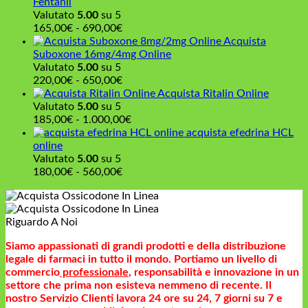
Fentanil
a
Valutato
5.00
su 5
550,00€
Fascia
165,00
€
-
690,00
€
di
Acquista
prezzo:
Suboxone 16mg/4mg Online
da
Valutato
5.00
su 5
165,00€
Fascia
220,00
€
-
650,00
€
a
di
Acquista Ritalin Online
690,00€
prezzo:
Valutato
5.00
su 5
da
Fascia
185,00
€
-
1.000,00
€
220,00€
di
acquista efedrina HCL
a
prezzo:
online
650,00€
da
Valutato
5.00
su 5
Fascia
185,00€
180,00
€
-
560,00
€
di
a
prezzo:
1.000,00€
da
Riguardo A Noi
180,00€
a
Siamo appassionati di grandi prodotti e della distribuzione
560,00€
legale di farmaci in tutto il mondo. Portiamo un livello di
commercio
professionale
, responsabilità e innovazione in un
settore che prima non esisteva nemmeno di recente. Il
nostro Servizio Clienti lavora 24 ore su 24, 7 giorni su 7 e