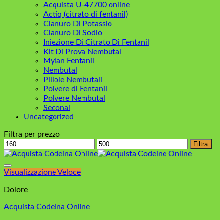
Acquista U-47700 online
Actiq (citrato di fentanil)
Cianuro Di Potassio
Cianuro Di Sodio
Iniezione Di Citrato Di Fentanil
Kit Di Prova Nembutal
Mylan Fentanil
Nembutal
Pillole Nembutali
Polvere di Fentanil
Polvere Nembutal
Seconal
Uncategorized
Filtra per prezzo
Prezzo
Prezzo
Filtra
Min
Max
Visualizzazione Veloce
Dolore
Acquista Codeina Online