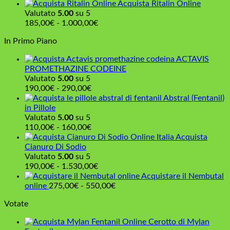
a
di
Acquista Ritalin Online
160,00€
prezzo:
Valutato
5.00
su 5
da
Fascia
185,00
€
-
1.000,00
€
210,00€
di
In Primo Piano
a
prezzo:
960,00€
da
ACTAVIS
185,00€
PROMETHAZINE CODEINE
a
Valutato
5.00
su 5
1.000,00€
Fascia
190,00
€
-
290,00
€
di
Abstral (Fentanil)
prezzo:
in Pillole
da
Valutato
5.00
su 5
190,00€
Fascia
110,00
€
-
160,00
€
a
di
Acquista
290,00€
prezzo:
Cianuro Di Sodio
da
Valutato
5.00
su 5
110,00€
Fascia
190,00
€
-
1.530,00
€
a
di
Acquistare il Nembutal
160,00€
prezzo:
Fascia
online
275,00
€
-
550,00
€
da
di
Votate
190,00€
prezzo:
a
da
Cerotto di Mylan
1.530,00€
275,00€