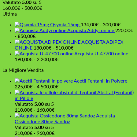
Valutato
5.00
su 5
Fascia
160,00
€
-
500,00
€
di
Ultima
prezzo:
Fascia
Qsymia 15mg
134,00
€
-
300,00
€
da
di
Acquista Addyi online
220,00
€
160,00€
Fascia
prezzo:
-
850,00
€
a
di
da
ACQUISTA ADIPEX
500,00€
prezzo:
Fascia
134,00
ONLINE
180,00
€
-
510,00
€
da
di
a
Acquista U-47700 online
220,00€
Fascia
prezzo:
300,00
190,00
€
-
2.200,00
€
a
di
da
La Migliore Vendita
850,00€
prezzo:
180,00€
da
a
Acetil Fentanil In Polvere
190,00€
510,00€
Fascia
225,00
€
-
4.500,00
€
a
di
Abstral (Fentanil)
2.200,00€
prezzo:
in Pillole
da
Valutato
5.00
su 5
Fascia
225,00€
110,00
€
-
160,00
€
di
a
Acquista
prezzo:
4.500,00€
Ossicodone 80mg Sandoz
da
Valutato
5.00
su 5
110,00€
Fascia
210,00
€
-
960,00
€