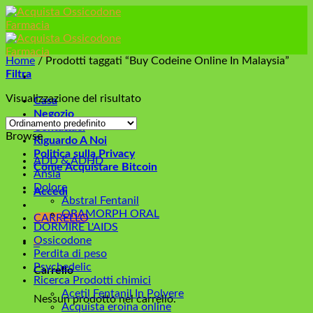
Skip
to
content
Home
/
Prodotti taggati “Buy Codeine Online In Malaysia”
Filtra
Visualizzazione del risultato
Casa
Negozio
Contattaci
Browse
Riguardo A Noi
Politica sulla Privacy
ADD & ADHD
Come Acquistare Bitcoin
Ansia
Dolore
Accedi
Abstral Fentanil
ORAMORPH ORAL
CARRELLO
DORMIRE L'AIDS
Ossicodone
0
Perdita di peso
Psychedelic
Carrello
Ricerca Prodotti chimici
Acetil Fentanil In Polvere
Nessun prodotto nel carrello.
Acquista eroina online