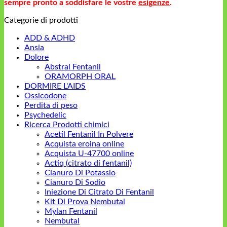
sempre pronto a soddisfare le vostre
esigenze
.
Categorie di prodotti
ADD & ADHD
Ansia
Dolore
Abstral Fentanil
ORAMORPH ORAL
DORMIRE L'AIDS
Ossicodone
Perdita di peso
Psychedelic
Ricerca Prodotti chimici
Acetil Fentanil In Polvere
Acquista eroina online
Acquista U-47700 online
Actiq (citrato di fentanil)
Cianuro Di Potassio
Cianuro Di Sodio
Iniezione Di Citrato Di Fentanil
Kit Di Prova Nembutal
Mylan Fentanil
Nembutal