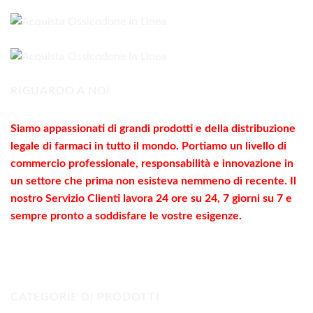
da
180,00€
a
560,00€
RIGUARDO A NOI
Siamo appassionati di grandi prodotti e della distribuzione
legale di farmaci in tutto il mondo. Portiamo un livello di
commercio
professionale
, responsabilità e innovazione in
un settore che prima non esisteva nemmeno di recente. Il
nostro Servizio Clienti lavora 24 ore su 24, 7 giorni su 7 e
sempre pronto a soddisfare le vostre
esigenze
.
CATEGORIE DI PRODOTTI