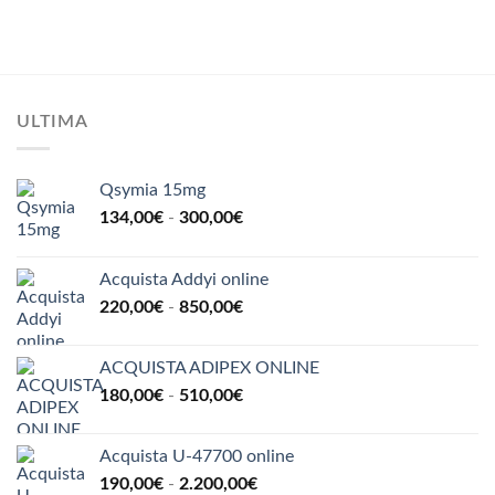
di
su 5
prezzo:
da
190,00€
a
290,00€
ULTIMA
Qsymia 15mg
Fascia
134,00
€
-
300,00
€
di
prezzo:
Acquista Addyi online
da
Fascia
220,00
€
-
850,00
€
134,00€
di
a
prezzo:
300,00€
ACQUISTA ADIPEX ONLINE
da
Fascia
180,00
€
-
510,00
€
220,00€
di
a
prezzo:
850,00€
Acquista U-47700 online
da
Fascia
190,00
€
-
2.200,00
€
180,00€