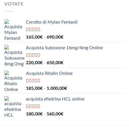
da
1.530,00€
VOTATE
275,00€
a
550,00€
Cerotto di Mylan Fentanil
Valutato
5.00
Fascia
165,00
€
-
690,00
€
su 5
di
Acquista Suboxone 16mg/4mg Online
prezzo:
da
165,00€
Valutato
5.00
Fascia
220,00
€
-
650,00
€
su 5
a
di
690,00€
Acquista Ritalin Online
prezzo:
da
220,00€
Valutato
5.00
Fascia
185,00
€
-
1.000,00
€
su 5
a
di
650,00€
acquista efedrina HCL online
prezzo:
da
185,00€
Valutato
5.00
Fascia
180,00
€
-
560,00
€
su 5
a
di
1.000,00€
prezzo: