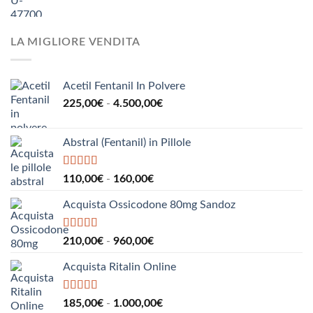
di
a
prezzo:
510,00€
da
LA MIGLIORE VENDITA
190,00€
a
2.200,00€
Acetil Fentanil In Polvere
Fascia
225,00
€
-
4.500,00
€
di
prezzo:
Abstral (Fentanil) in Pillole
da
225,00€
a
Valutato
5.00
Fascia
110,00
€
-
160,00
€
su 5
4.500,00€
di
Acquista Ossicodone 80mg Sandoz
prezzo:
da
110,00€
Valutato
5.00
Fascia
210,00
€
-
960,00
€
su 5
a
di
160,00€
Acquista Ritalin Online
prezzo:
da
210,00€
Valutato
5.00
Fascia
185,00
€
-
1.000,00
€
su 5