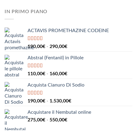
a
di
960,00€
prezzo:
IN PRIMO PIANO
da
185,00€
a
ACTAVIS PROMETHAZINE CODEINE
1.000,00€
Valutato
5.00
Fascia
190,00
€
-
290,00
€
su 5
di
Abstral (Fentanil) in Pillole
prezzo:
da
190,00€
Valutato
5.00
Fascia
110,00
€
-
160,00
€
su 5
a
di
290,00€
Acquista Cianuro Di Sodio
prezzo:
da
110,00€
Valutato
5.00
Fascia
190,00
€
-
1.530,00
€
su 5
a
di
160,00€
Acquistare il Nembutal online
prezzo:
Fascia
275,00
€
-
550,00
€
da
di
190,00€
prezzo:
a