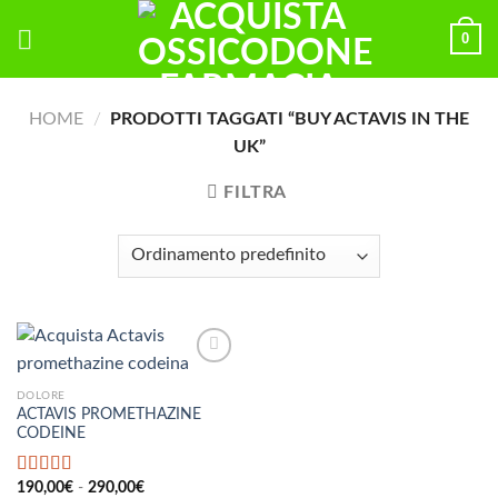
Skip
0
to
content
HOME
/
PRODOTTI TAGGATI “BUY ACTAVIS IN THE
UK”
FILTRA
DOLORE
ACTAVIS PROMETHAZINE
CODEINE
Fascia
Valutato
190,00
€
-
5.00
290,00
€