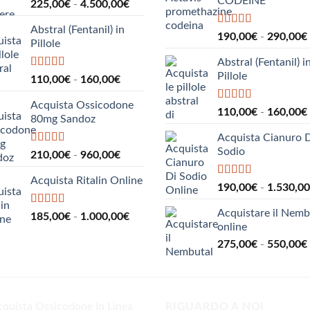
CODEINE
Fascia
225,00
€
-
4.500,00
€
di
Abstral (Fentanil) in
prezzo:
Valutato
5.00
190,00
€
-
290,00
€
Pillole
su 5
da
225,00€
Abstral (Fentanil) i
a
Pillole
Valutato
5.00
Fascia
110,00
€
-
160,00
€
su 5
4.500,00€
di
Acquista Ossicodone
prezzo:
Valutato
5.00
110,00
€
-
160,00
€
80mg Sandoz
su 5
da
110,00€
Acquista Cianuro 
a
Sodio
Valutato
5.00
Fascia
210,00
€
-
960,00
€
su 5
160,00€
di
Acquista Ritalin Online
prezzo:
Valutato
5.00
190,00
€
-
1.530,00
su 5
da
210,00€
Acquistare il Nemb
Valutato
5.00
Fascia
185,00
€
-
1.000,00
€
su 5
a
online
di
960,00€
275,00
€
-
550,00
€
prezzo:
da
185,00€
a
1.000,00€
RIGUARDO A NOI