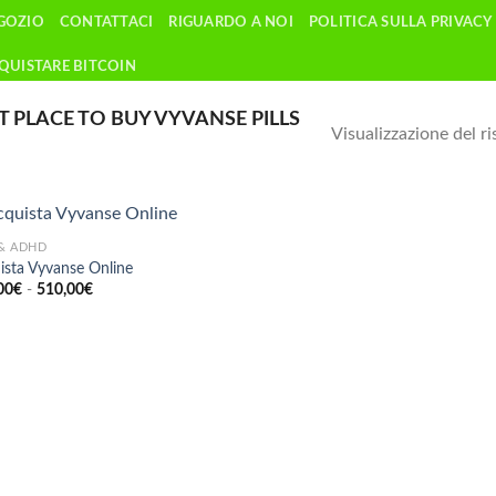
GOZIO
CONTATTACI
RIGUARDO A NOI
POLITICA SULLA PRIVACY
QUISTARE BITCOIN
 PLACE TO BUY VYVANSE PILLS
Visualizzazione del ri
& ADHD
ista Vyvanse Online
Fascia
00
€
-
510,00
€
di
prezzo:
da
190,00€
a
510,00€