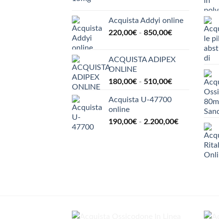
di
prezzo:
Acquista Addyi online
da
Fascia
220,00
€
-
850,00
€
134,00€
di
a
prezzo:
300,00€
ACQUISTA ADIPEX
da
ONLINE
220,00€
Fascia
180,00
€
-
510,00
€
a
di
850,00€
Acquista U-47700
prezzo:
online
da
Fascia
190,00
€
-
2.200,00
€
180,00€
di
a
prezzo:
510,00€
da
190,00€
a
2.200,00€