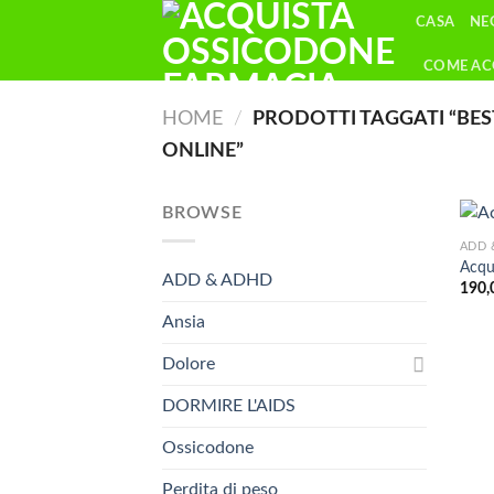
Skip
CASA
NE
to
content
COME AC
HOME
/
PRODOTTI TAGGATI “BEST
ONLINE”
BROWSE
ADD 
Acqu
ADD & ADHD
190,
Ansia
Dolore
DORMIRE L'AIDS
Ossicodone
Perdita di peso