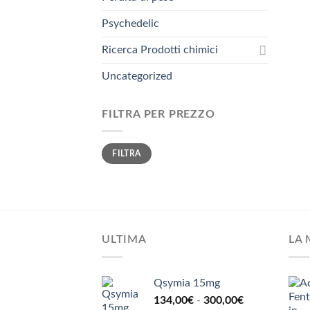
Psychedelic
Ricerca Prodotti chimici
Uncategorized
FILTRA PER PREZZO
Prezzo
Prezzo
FILTRA
Min
Max
ULTIMA
LA 
Qsymia 15mg
Fascia
134,00
€
-
300,00
€