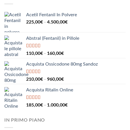
190,00€
a
2.200,00€
Acetil Fentanil In Polvere
Fascia
225,00
€
-
4.500,00
€
di
prezzo:
Abstral (Fentanil) in Pillole
da
225,00€
a
Valutato
5.00
Fascia
110,00
€
-
160,00
€
su 5
4.500,00€
di
Acquista Ossicodone 80mg Sandoz
prezzo:
da
110,00€
Valutato
5.00
Fascia
210,00
€
-
960,00
€
su 5
a
di
160,00€
Acquista Ritalin Online
prezzo:
da
210,00€
Valutato
5.00
Fascia
185,00
€
-
1.000,00
€
su 5
a
di
960,00€
prezzo:
IN PRIMO PIANO
da
185,00€