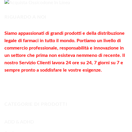
1.800,00€
RIGUARDO A NOI
Siamo appassionati di grandi prodotti e della distribuzione
legale di farmaci in tutto il mondo. Portiamo un livello di
commercio
professionale
, responsabilità e innovazione in
un settore che prima non esisteva nemmeno di recente. Il
nostro Servizio Clienti lavora 24 ore su 24, 7 giorni su 7 e
sempre pronto a soddisfare le vostre
esigenze
.
CATEGORIE DI PRODOTTI
ADD & ADHD