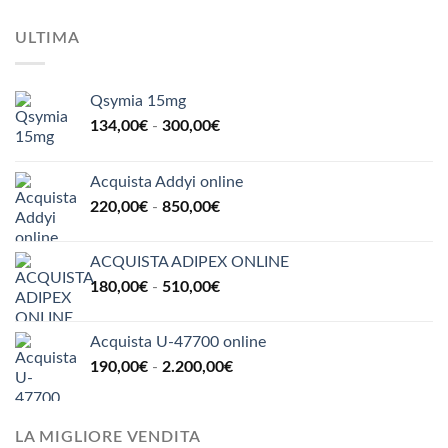
ULTIMA
Qsymia 15mg
Fascia
134,00
€
-
300,00
€
di
prezzo:
Acquista Addyi online
da
Fascia
220,00
€
-
850,00
€
134,00€
di
a
prezzo:
300,00€
ACQUISTA ADIPEX ONLINE
da
Fascia
180,00
€
-
510,00
€
220,00€
di
a
prezzo:
850,00€
Acquista U-47700 online
da
Fascia
190,00
€
-
2.200,00
€
180,00€
di
a
prezzo:
510,00€
da
LA MIGLIORE VENDITA