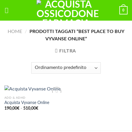
Skip
0
to
content
HOME
/
PRODOTTI TAGGATI “BEST PLACE TO BUY
VYVANSE ONLINE”
FILTRA
ADD & ADHD
Acquista Vyvanse Online
Fascia
190,00
€
-
510,00
€
di
prezzo:
da
190,00€
a
510,00€