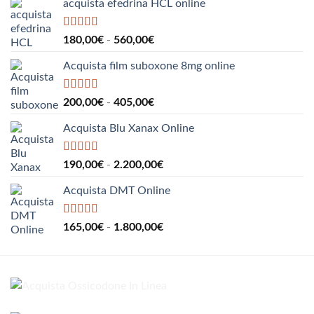
acquista efedrina HCL online
Valutato
5.00
Fascia
180,00
€
-
560,00
€
su 5
di
Acquista film suboxone 8mg online
prezzo:
da
180,00€
Valutato
5.00
Fascia
200,00
€
-
405,00
€
su 5
a
di
560,00€
Acquista Blu Xanax Online
prezzo:
da
200,00€
Valutato
5.00
Fascia
190,00
€
-
2.200,00
€
su 5
a
di
405,00€
Acquista DMT Online
prezzo:
da
190,00€
Valutato
5.00
Fascia
165,00
€
-
1.800,00
€
su 5
a
di
2.200,00€
prezzo:
da
165,00€
a