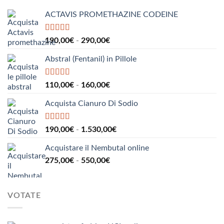
a
ACTAVIS PROMETHAZINE CODEINE
1.000,00€
Valutato
5.00
Fascia
190,00
€
-
290,00
€
su 5
di
Abstral (Fentanil) in Pillole
prezzo:
da
190,00€
Valutato
5.00
Fascia
110,00
€
-
160,00
€
su 5
a
di
290,00€
Acquista Cianuro Di Sodio
prezzo:
da
110,00€
Valutato
5.00
Fascia
190,00
€
-
1.530,00
€
su 5
a
di
160,00€
Acquistare il Nembutal online
prezzo:
Fascia
275,00
€
-
550,00
€
da
di
190,00€
prezzo:
a
da
1.530,00€
VOTATE
275,00€
a
550,00€