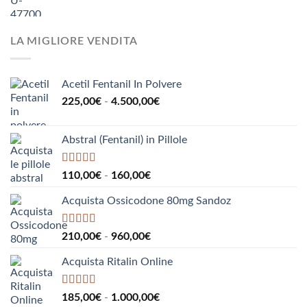
di
a
prezzo:
510,00€
da
LA MIGLIORE VENDITA
190,00€
a
2.200,00€
Acetil Fentanil In Polvere
Fascia
225,00
€
-
4.500,00
€
di
prezzo:
Abstral (Fentanil) in Pillole
da
225,00€
a
Valutato
5.00
Fascia
110,00
€
-
160,00
€
su 5
4.500,00€
di
Acquista Ossicodone 80mg Sandoz
prezzo:
da
110,00€
Valutato
5.00
Fascia
210,00
€
-
960,00
€
su 5
a
di
160,00€
Acquista Ritalin Online
prezzo:
da
210,00€
Valutato
5.00
Fascia
185,00
€
-
1.000,00
€
su 5