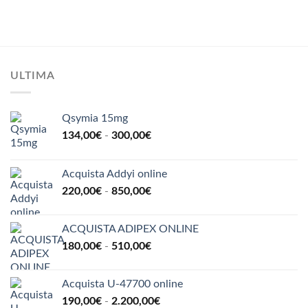
di
su 5
prezzo:
da
190,00€
a
290,00€
ULTIMA
Qsymia 15mg
Fascia
134,00
€
-
300,00
€
di
prezzo:
Acquista Addyi online
da
Fascia
220,00
€
-
850,00
€
134,00€
di
a
prezzo:
300,00€
ACQUISTA ADIPEX ONLINE
da
Fascia
180,00
€
-
510,00
€
220,00€
di
a
prezzo:
850,00€
Acquista U-47700 online
da
Fascia
190,00
€
-
2.200,00
€
180,00€