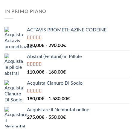
a
di
960,00€
prezzo:
IN PRIMO PIANO
da
185,00€
a
ACTAVIS PROMETHAZINE CODEINE
1.000,00€
Valutato
5.00
Fascia
190,00
€
-
290,00
€
su 5
di
Abstral (Fentanil) in Pillole
prezzo:
da
190,00€
Valutato
5.00
Fascia
110,00
€
-
160,00
€
su 5
a
di
290,00€
Acquista Cianuro Di Sodio
prezzo:
da
110,00€
Valutato
5.00
Fascia
190,00
€
-
1.530,00
€
su 5
a
di
160,00€
Acquistare il Nembutal online
prezzo:
Fascia
275,00
€
-
550,00
€
da
di
190,00€
prezzo:
a