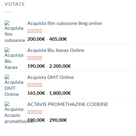
da
1.530,00€
VOTATE
275,00€
a
550,00€
Acquista film suboxone 8mg online
Valutato
5.00
Fascia
200,00
€
-
405,00
€
su 5
di
Acquista Blu Xanax Online
prezzo:
da
200,00€
Valutato
5.00
Fascia
190,00
€
-
2.200,00
€
su 5
a
di
405,00€
Acquista DMT Online
prezzo:
da
190,00€
Valutato
5.00
Fascia
165,00
€
-
1.800,00
€
su 5
a
di
2.200,00€
ACTAVIS PROMETHAZINE CODEINE
prezzo:
da
165,00€
Valutato
5.00
Fascia
190,00
€
-
290,00
€
su 5
a
di
1.800,00€
prezzo: