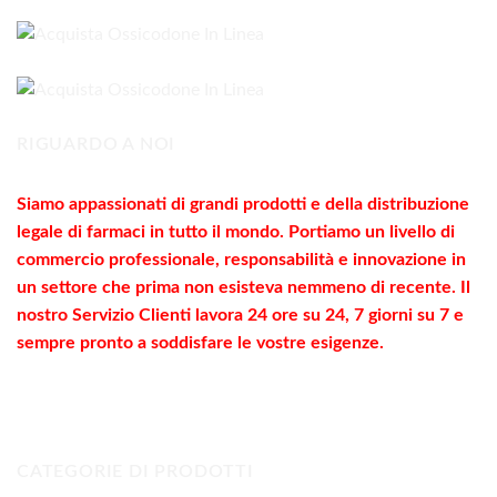
da
190,00€
a
290,00€
RIGUARDO A NOI
Siamo appassionati di grandi prodotti e della distribuzione
legale di farmaci in tutto il mondo. Portiamo un livello di
commercio
professionale
, responsabilità e innovazione in
un settore che prima non esisteva nemmeno di recente. Il
nostro Servizio Clienti lavora 24 ore su 24, 7 giorni su 7 e
sempre pronto a soddisfare le vostre
esigenze
.
CATEGORIE DI PRODOTTI