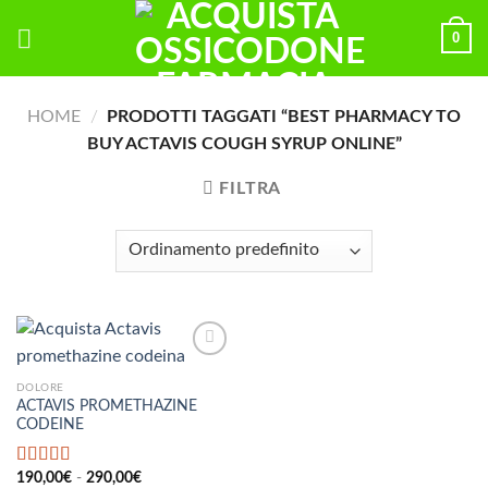
Skip
0
to
content
HOME
/
PRODOTTI TAGGATI “BEST PHARMACY TO
BUY ACTAVIS COUGH SYRUP ONLINE”
FILTRA
DOLORE
ACTAVIS PROMETHAZINE
CODEINE
Fascia
Valutato
190,00
€
-
5.00
290,00
€