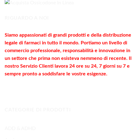
1.800,00€
RIGUARDO A NOI
Siamo appassionati di grandi prodotti e della distribuzione
legale di farmaci in tutto il mondo. Portiamo un livello di
commercio
professionale
, responsabilità e innovazione in
un settore che prima non esisteva nemmeno di recente. Il
nostro Servizio Clienti lavora 24 ore su 24, 7 giorni su 7 e
sempre pronto a soddisfare le vostre
esigenze
.
CATEGORIE DI PRODOTTI
ADD & ADHD