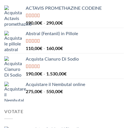
a
ACTAVIS PROMETHAZINE CODEINE
1.000,00€
Valutato
5.00
Fascia
190,00
€
-
290,00
€
su 5
di
Abstral (Fentanil) in Pillole
prezzo:
da
190,00€
Valutato
5.00
Fascia
110,00
€
-
160,00
€
su 5
a
di
290,00€
Acquista Cianuro Di Sodio
prezzo:
da
110,00€
Valutato
5.00
Fascia
190,00
€
-
1.530,00
€
su 5
a
di
160,00€
Acquistare il Nembutal online
prezzo:
Fascia
275,00
€
-
550,00
€
da
di
190,00€
prezzo:
a
da
1.530,00€
VOTATE
275,00€
a
550,00€