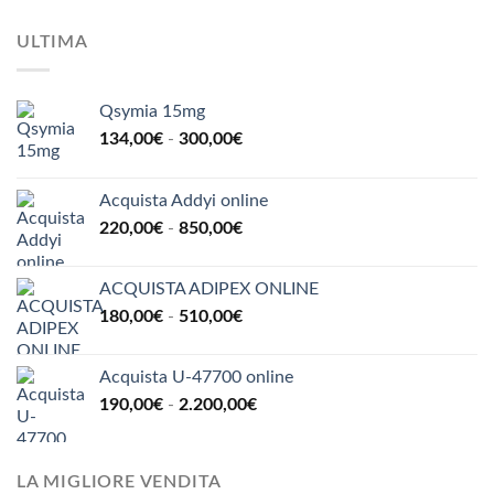
ULTIMA
Qsymia 15mg
Fascia
134,00
€
-
300,00
€
di
prezzo:
Acquista Addyi online
da
Fascia
220,00
€
-
850,00
€
134,00€
di
a
prezzo:
300,00€
ACQUISTA ADIPEX ONLINE
da
Fascia
180,00
€
-
510,00
€
220,00€
di
a
prezzo:
850,00€
Acquista U-47700 online
da
Fascia
190,00
€
-
2.200,00
€
180,00€
di
a
prezzo:
510,00€
da
LA MIGLIORE VENDITA