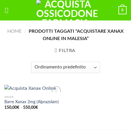
Skip
0
to
content
HOME
/
PRODOTTI TAGGATI “ACQUISTARE XANAX
ONLINE IN MALESIA”
FILTRA
ANSIA
Barre Xanax 2mg (Alprazolam)
Fascia
150,00
€
-
550,00
€
di
prezzo:
da
150,00€
a
550,00€