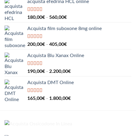
acquista efedrina HCL online
Valutato
5.00
Fascia
180,00
€
-
560,00
€
su 5
di
Acquista film suboxone 8mg online
prezzo:
da
180,00€
Valutato
5.00
Fascia
200,00
€
-
405,00
€
su 5
a
di
560,00€
Acquista Blu Xanax Online
prezzo:
da
200,00€
Valutato
5.00
Fascia
190,00
€
-
2.200,00
€
su 5
a
di
405,00€
Acquista DMT Online
prezzo:
da
190,00€
Valutato
5.00
Fascia
165,00
€
-
1.800,00
€
su 5
a
di
2.200,00€
prezzo:
da
165,00€
a