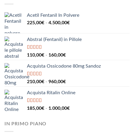
190,00€
a
2.200,00€
Acetil Fentanil In Polvere
Fascia
225,00
€
-
4.500,00
€
di
prezzo:
Abstral (Fentanil) in Pillole
da
225,00€
a
Valutato
5.00
Fascia
110,00
€
-
160,00
€
su 5
4.500,00€
di
Acquista Ossicodone 80mg Sandoz
prezzo:
da
110,00€
Valutato
5.00
Fascia
210,00
€
-
960,00
€
su 5
a
di
160,00€
Acquista Ritalin Online
prezzo:
da
210,00€
Valutato
5.00
Fascia
185,00
€
-
1.000,00
€
su 5
a
di
960,00€
prezzo:
IN PRIMO PIANO
da
185,00€