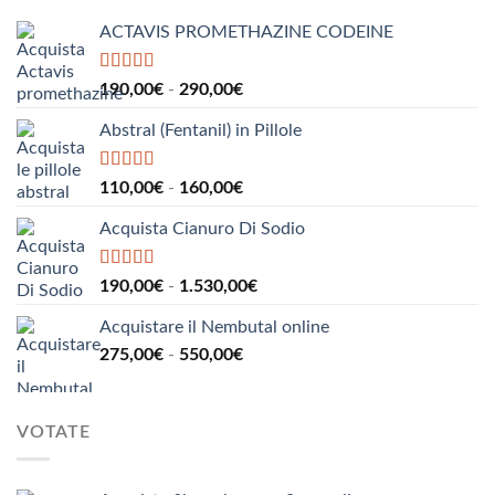
a
ACTAVIS PROMETHAZINE CODEINE
1.000,00€
Valutato
5.00
Fascia
190,00
€
-
290,00
€
su 5
di
Abstral (Fentanil) in Pillole
prezzo:
da
190,00€
Valutato
5.00
Fascia
110,00
€
-
160,00
€
su 5
a
di
290,00€
Acquista Cianuro Di Sodio
prezzo:
da
110,00€
Valutato
5.00
Fascia
190,00
€
-
1.530,00
€
su 5
a
di
160,00€
Acquistare il Nembutal online
prezzo:
Fascia
275,00
€
-
550,00
€
da
di
190,00€
prezzo:
a
da
1.530,00€
VOTATE
275,00€
a
550,00€