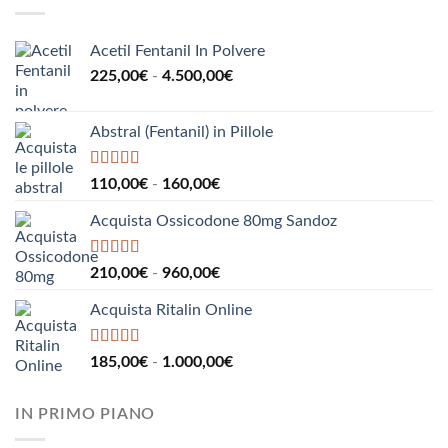
190,00€
a
2.200,00€
Acetil Fentanil In Polvere
Fascia
225,00
€
-
4.500,00
€
di
prezzo:
Abstral (Fentanil) in Pillole
da
225,00€
a
Valutato
5.00
Fascia
110,00
€
-
160,00
€
su 5
4.500,00€
di
Acquista Ossicodone 80mg Sandoz
prezzo:
da
110,00€
Valutato
5.00
Fascia
210,00
€
-
960,00
€
su 5
a
di
160,00€
Acquista Ritalin Online
prezzo:
da
210,00€
Valutato
5.00
Fascia
185,00
€
-
1.000,00
€
su 5
a
di
960,00€
prezzo:
IN PRIMO PIANO
da
185,00€