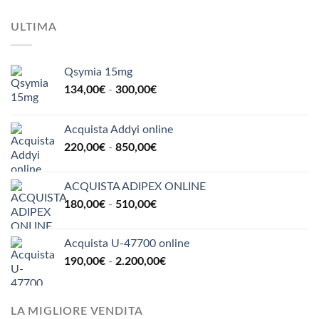
ULTIMA
Qsymia 15mg
Fascia
134,00
€
-
300,00
€
di
prezzo:
Acquista Addyi online
da
Fascia
220,00
€
-
850,00
€
134,00€
di
a
prezzo:
300,00€
ACQUISTA ADIPEX ONLINE
da
Fascia
180,00
€
-
510,00
€
220,00€
di
a
prezzo:
850,00€
Acquista U-47700 online
da
Fascia
190,00
€
-
2.200,00
€
180,00€
di
a
prezzo:
510,00€
da
LA MIGLIORE VENDITA