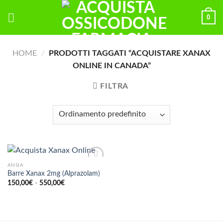
Skip
0
to
content
HOME
/
PRODOTTI TAGGATI “ACQUISTARE XANAX
ONLINE IN CANADA”
FILTRA
ANSIA
Barre Xanax 2mg (Alprazolam)
Fascia
150,00
€
-
550,00
€
di
prezzo:
da
150,00€
a
550,00€