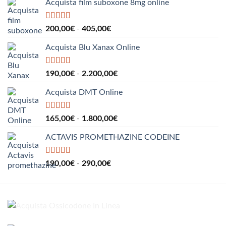
Acquista film suboxone 8mg online
Valutato
5.00
Fascia
200,00
€
-
405,00
€
su 5
di
Acquista Blu Xanax Online
prezzo:
da
200,00€
Valutato
5.00
Fascia
190,00
€
-
2.200,00
€
su 5
a
di
405,00€
Acquista DMT Online
prezzo:
da
190,00€
Valutato
5.00
Fascia
165,00
€
-
1.800,00
€
su 5
a
di
2.200,00€
ACTAVIS PROMETHAZINE CODEINE
prezzo:
da
165,00€
Valutato
5.00
Fascia
190,00
€
-
290,00
€
su 5
a
di
1.800,00€
prezzo:
da
190,00€
a