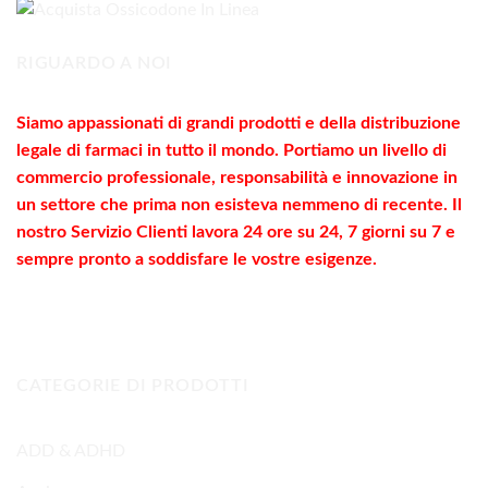
290,00€
RIGUARDO A NOI
Siamo appassionati di grandi prodotti e della distribuzione
legale di farmaci in tutto il mondo. Portiamo un livello di
commercio
professionale
, responsabilità e innovazione in
un settore che prima non esisteva nemmeno di recente. Il
nostro Servizio Clienti lavora 24 ore su 24, 7 giorni su 7 e
sempre pronto a soddisfare le vostre
esigenze
.
CATEGORIE DI PRODOTTI
ADD & ADHD