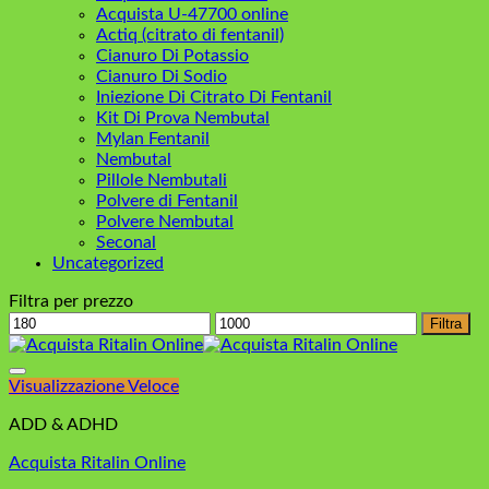
Acquista U-47700 online
Actiq (citrato di fentanil)
Cianuro Di Potassio
Cianuro Di Sodio
Iniezione Di Citrato Di Fentanil
Kit Di Prova Nembutal
Mylan Fentanil
Nembutal
Pillole Nembutali
Polvere di Fentanil
Polvere Nembutal
Seconal
Uncategorized
Filtra per prezzo
Prezzo
Prezzo
Filtra
Min
Max
Visualizzazione Veloce
ADD & ADHD
Acquista Ritalin Online