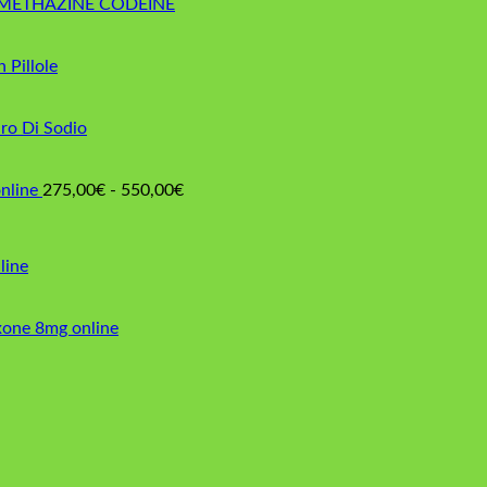
METHAZINE CODEINE
n Pillole
ro Di Sodio
Fascia
nline
275,00
€
-
550,00
€
di
prezzo:
da
line
275,00€
a
550,00€
xone 8mg online