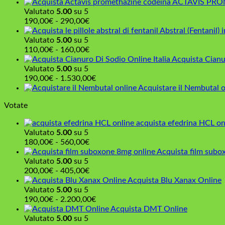
ACTAVIS PRO
185,00€
Valutato
5.00
su 5
a
Fascia
190,00
€
-
290,00
€
1.000,00€
di
Abstral (Fentanil) i
prezzo:
Valutato
5.00
su 5
da
Fascia
110,00
€
-
160,00
€
190,00€
di
Acquista Cianu
a
prezzo:
Valutato
5.00
su 5
290,00€
da
Fascia
190,00
€
-
1.530,00
€
110,00€
di
Acquistare il Nembutal o
a
prezzo:
Votate
160,00€
da
190,00€
acquista efedrina HCL on
a
Valutato
5.00
su 5
1.530,00€
Fascia
180,00
€
-
560,00
€
di
Acquista film subo
prezzo:
Valutato
5.00
su 5
da
Fascia
200,00
€
-
405,00
€
180,00€
di
Acquista Blu Xanax Online
a
prezzo:
Valutato
5.00
su 5
560,00€
da
Fascia
190,00
€
-
2.200,00
€
200,00€
di
Acquista DMT Online
a
prezzo:
Valutato
5.00
su 5