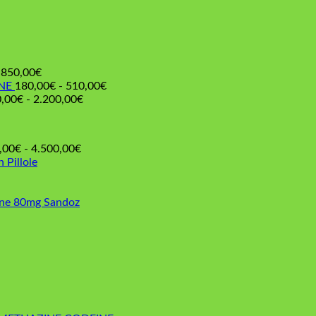
Fascia
850,00
€
di
Fascia
NE
180,00
€
-
510,00
€
prezzo:
Fascia
di
,00
€
-
2.200,00
€
€
da
di
prezzo:
220,00€
prezzo:
da
€
a
da
180,00€
Fascia
,00
€
-
4.500,00
€
850,00€
190,00€
a
di
n Pillole
a
510,00€
prezzo:
2.200,00€
da
225,00€
one 80mg Sandoz
a
4.500,00€