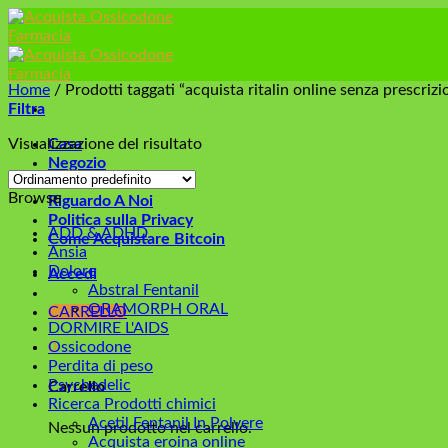
Skip
to
content
Home
/
Prodotti taggati “acquista ritalin online senza prescriz
Filtra
Visualizzazione del risultato
Casa
Negozio
Contattaci
Browse
Riguardo A Noi
Politica sulla Privacy
ADD & ADHD
Come Acquistare Bitcoin
Ansia
Dolore
Accedi
Abstral Fentanil
ORAMORPH ORAL
CARRELLO
DORMIRE L'AIDS
0
Ossicodone
Perdita di peso
Psychedelic
Carrello
Ricerca Prodotti chimici
Acetil Fentanil In Polvere
Nessun prodotto nel carrello.
Acquista eroina online