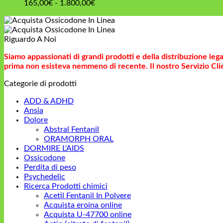
405,00€
da
Fascia
165,00
€
-
1.800,00
€
190,00€
di
a
prezzo:
2.200,00€
da
Riguardo A Noi
165,00€
a
Siamo appassionati di grandi prodotti e della distribuzione leg
1.800,00€
prima non esisteva nemmeno di recente. Il nostro Servizio Clie
Categorie di prodotti
ADD & ADHD
Ansia
Dolore
Abstral Fentanil
ORAMORPH ORAL
DORMIRE L'AIDS
Ossicodone
Perdita di peso
Psychedelic
Ricerca Prodotti chimici
Acetil Fentanil In Polvere
Acquista eroina online
Acquista U-47700 online