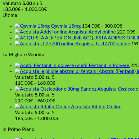
Valutato
5.00
su 5
Fascia
185,00
€
-
1.000,00
€
di
Ultima
prezzo:
Fascia
Qsymia 15mg
134,00
€
-
300,00
€
da
di
Acquista Addyi online
220,00
€
-
185,00€
prezzo:
ACQUISTA ADIPEX ONLI
a
da
Acquista U-47700 online
190
1.000,00€
134,00
La Migliore Vendita
a
300,00
Acetil Fentanil In Polvere
225
Abstral (Fentanil) i
Valutato
5.00
su 5
Fascia
110,00
€
-
160,00
€
di
Acquista Ossicod
prezzo:
Valutato
5.00
su 5
da
Fascia
210,00
€
-
960,00
€
110,00€
di
Acquista Ritalin Online
a
prezzo:
Valutato
5.00
su 5
160,00€
da
Fascia
185,00
€
-
1.000,00
€
210,00€
di
In Primo Piano
a
prezzo:
960,00€
da