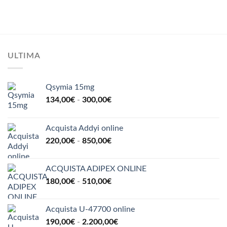
di
su 5
prezzo:
da
210,00€
a
960,00€
ULTIMA
Qsymia 15mg
Fascia
134,00
€
-
300,00
€
di
prezzo:
Acquista Addyi online
da
Fascia
220,00
€
-
850,00
€
134,00€
di
a
prezzo:
300,00€
ACQUISTA ADIPEX ONLINE
da
Fascia
180,00
€
-
510,00
€
220,00€
di
a
prezzo:
850,00€
Acquista U-47700 online
da
Fascia
190,00
€
-
2.200,00
€
180,00€