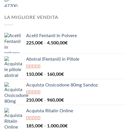
di
a
prezzo:
510,00€
da
LA MIGLIORE VENDITA
190,00€
a
2.200,00€
Acetil Fentanil In Polvere
Fascia
225,00
€
-
4.500,00
€
di
prezzo:
Abstral (Fentanil) in Pillole
da
225,00€
a
Valutato
5.00
Fascia
110,00
€
-
160,00
€
su 5
4.500,00€
di
Acquista Ossicodone 80mg Sandoz
prezzo:
da
110,00€
Valutato
5.00
Fascia
210,00
€
-
960,00
€
su 5
a
di
160,00€
Acquista Ritalin Online
prezzo:
da
210,00€
Valutato
5.00
Fascia
185,00
€
-
1.000,00
€
su 5