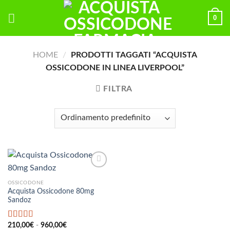
Skip
0
to
content
HOME
/
PRODOTTI TAGGATI “ACQUISTA
OSSICODONE IN LINEA LIVERPOOL”
FILTRA
OSSICODONE
Acquista Ossicodone 80mg
Sandoz
Fascia
Valutato
210,00
€
-
5.00
960,00
€