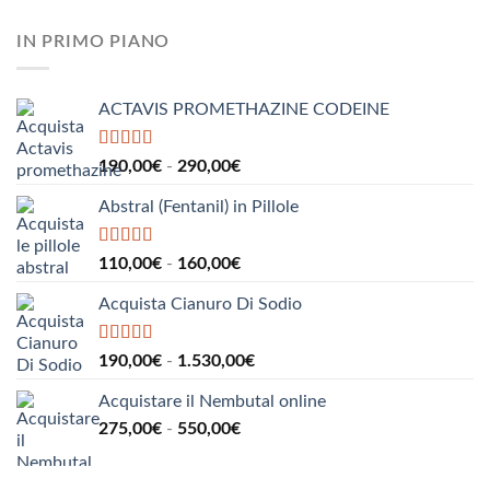
a
di
960,00€
prezzo:
IN PRIMO PIANO
da
185,00€
a
ACTAVIS PROMETHAZINE CODEINE
1.000,00€
Valutato
5.00
Fascia
190,00
€
-
290,00
€
su 5
di
Abstral (Fentanil) in Pillole
prezzo:
da
190,00€
Valutato
5.00
Fascia
110,00
€
-
160,00
€
su 5
a
di
290,00€
Acquista Cianuro Di Sodio
prezzo:
da
110,00€
Valutato
5.00
Fascia
190,00
€
-
1.530,00
€
su 5
a
di
160,00€
Acquistare il Nembutal online
prezzo:
Fascia
275,00
€
-
550,00
€
da
di
190,00€
prezzo:
a