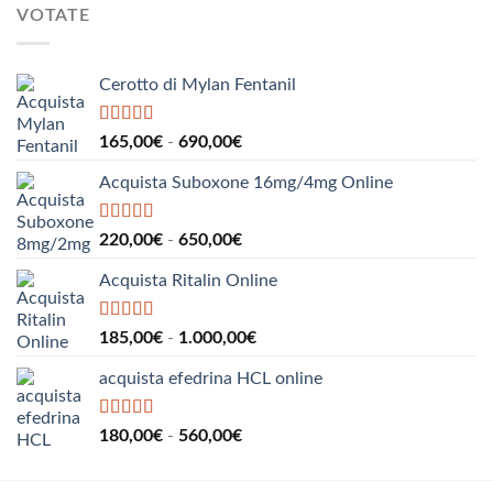
da
1.530,00€
VOTATE
275,00€
a
550,00€
Cerotto di Mylan Fentanil
Valutato
5.00
Fascia
165,00
€
-
690,00
€
su 5
di
Acquista Suboxone 16mg/4mg Online
prezzo:
da
165,00€
Valutato
5.00
Fascia
220,00
€
-
650,00
€
su 5
a
di
690,00€
Acquista Ritalin Online
prezzo:
da
220,00€
Valutato
5.00
Fascia
185,00
€
-
1.000,00
€
su 5
a
di
650,00€
acquista efedrina HCL online
prezzo:
da
185,00€
Valutato
5.00
Fascia
180,00
€
-
560,00
€
su 5
a
di
1.000,00€
prezzo: