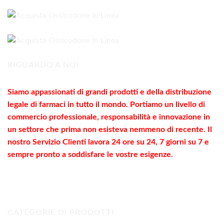
da
180,00€
a
560,00€
RIGUARDO A NOI
Siamo appassionati di grandi prodotti e della distribuzione
legale di farmaci in tutto il mondo. Portiamo un livello di
commercio
professionale
, responsabilità e innovazione in
un settore che prima non esisteva nemmeno di recente. Il
nostro Servizio Clienti lavora 24 ore su 24, 7 giorni su 7 e
sempre pronto a soddisfare le vostre
esigenze
.
CATEGORIE DI PRODOTTI