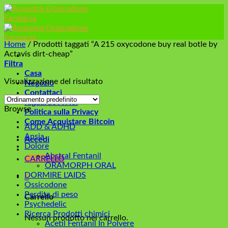
Skip
to
content
Home
/
Prodotti taggati “A 215 oxycodone buy real botle by
Actavis dirt-cheap”
Filtra
Casa
Visualizzazione del risultato
Negozio
Contattaci
Riguardo A Noi
Browse
Politica sulla Privacy
Come Acquistare Bitcoin
ADD & ADHD
Ansia
Accedi
Dolore
Abstral Fentanil
CARRELLO
ORAMORPH ORAL
DORMIRE L'AIDS
0
Ossicodone
Perdita di peso
Carrello
Psychedelic
Ricerca Prodotti chimici
Nessun prodotto nel carrello.
Acetil Fentanil In Polvere