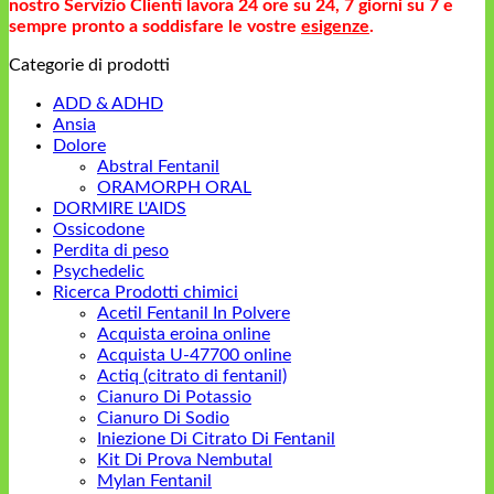
nostro Servizio Clienti lavora 24 ore su 24, 7 giorni su 7 e
sempre pronto a soddisfare le vostre
esigenze
.
Categorie di prodotti
ADD & ADHD
Ansia
Dolore
Abstral Fentanil
ORAMORPH ORAL
DORMIRE L'AIDS
Ossicodone
Perdita di peso
Psychedelic
Ricerca Prodotti chimici
Acetil Fentanil In Polvere
Acquista eroina online
Acquista U-47700 online
Actiq (citrato di fentanil)
Cianuro Di Potassio
Cianuro Di Sodio
Iniezione Di Citrato Di Fentanil
Kit Di Prova Nembutal
Mylan Fentanil