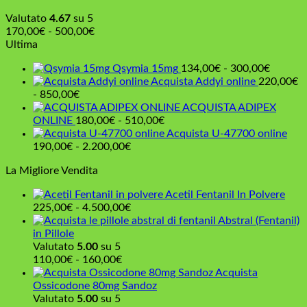
Valutato
4.67
su 5
Fascia
170,00
€
-
500,00
€
di
Ultima
prezzo:
Fascia
Qsymia 15mg
134,00
€
-
300,00
€
da
di
Acquista Addyi online
220,00
€
170,00€
Fascia
prezzo:
-
850,00
€
a
di
da
ACQUISTA ADIPEX
500,00€
prezzo:
Fascia
134,00
ONLINE
180,00
€
-
510,00
€
da
di
a
Acquista U-47700 online
220,00€
Fascia
prezzo:
300,00
190,00
€
-
2.200,00
€
a
di
da
La Migliore Vendita
850,00€
prezzo:
180,00€
da
a
Acetil Fentanil In Polvere
190,00€
510,00€
Fascia
225,00
€
-
4.500,00
€
a
di
Abstral (Fentanil)
2.200,00€
prezzo:
in Pillole
da
Valutato
5.00
su 5
Fascia
225,00€
110,00
€
-
160,00
€
di
a
Acquista
prezzo:
4.500,00€
Ossicodone 80mg Sandoz
da
Valutato
5.00
su 5