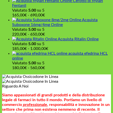
Cerotto di Mylan
1.530,00€
275,00€
Fentanil
a
Valutato
5.00
su 5
550,00€
Fascia
165,00
€
-
690,00
€
di
Acquista
prezzo:
Suboxone 16mg/4mg Online
da
Valutato
5.00
su 5
165,00€
Fascia
220,00
€
-
650,00
€
a
di
Acquista Ritalin Online
690,00€
prezzo:
Valutato
5.00
su 5
da
Fascia
185,00
€
-
1.000,00
€
220,00€
di
acquista efedrina HCL
a
prezzo:
online
650,00€
da
Valutato
5.00
su 5
Fascia
185,00€
180,00
€
-
560,00
€
di
a
prezzo:
1.000,00€
da
Riguardo A Noi
180,00€
a
Siamo appassionati di grandi prodotti e della distribuzione
560,00€
legale di farmaci in tutto il mondo. Portiamo un livello di
commercio
professionale
, responsabilità e innovazione in un
settore che prima non esisteva nemmeno di recente. Il