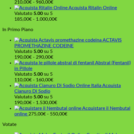
110,00€
Fascia
210,00
€
-
960,00
€
a
di
Acquista Ritalin Online
160,00€
prezzo:
Valutato
5.00
su 5
da
Fascia
185,00
€
-
1.000,00
€
210,00€
di
In Primo Piano
a
prezzo:
960,00€
da
ACTAVIS
185,00€
PROMETHAZINE CODEINE
a
Valutato
5.00
su 5
1.000,00€
Fascia
190,00
€
-
290,00
€
di
Abstral (Fentanil)
prezzo:
in Pillole
da
Valutato
5.00
su 5
190,00€
Fascia
110,00
€
-
160,00
€
a
di
Acquista
290,00€
prezzo:
Cianuro Di Sodio
da
Valutato
5.00
su 5
110,00€
Fascia
190,00
€
-
1.530,00
€
a
di
Acquistare il Nembutal
160,00€
prezzo:
Fascia
online
275,00
€
-
550,00
€
da
di
Votate
190,00€
prezzo:
a
da