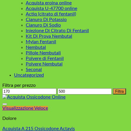
Acquista eroina online
Acquista U-47700 online
Actiq (citrato di fentanil)
Cianuro Di Potassio
Cianuro Di Sodio
Iniezione Di Citrato Di Fentanil
Kit Di Prova Nembutal
Mylan Fentanil
Nembutal
Pillole Nembutali
Polvere di Fentanil
Polvere Nembutal
Seconal
Uncategorized
Filtra per prezzo
Prezzo
Prezzo
Filtra
Min
Max
Visualizzazione Veloce
Dolore
Acquista A 215 Ossicodone Actavis