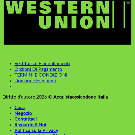
Restituisce E annullamenti
Opzioni Di Pagamento
TERMINI E CONDIZIONI
Domande Frequenti
Diritto d'autore 2026 ©
Acquistaossicodone Italia
Casa
Negozio
Contattaci
Riguardo A Noi
Politica sulla Privacy